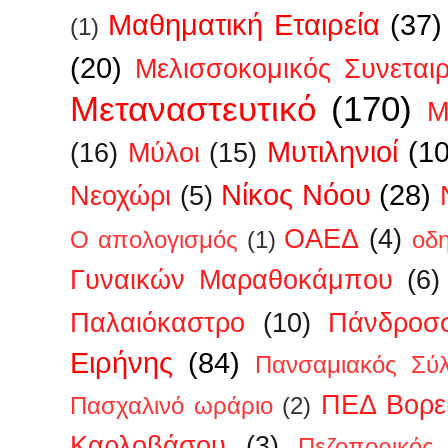
Μαθηματική Εταιρεία
(37)
(1)
(20)
Μελισσοκομικός Συνεται
Μεταναστευτικό
(170)
Μ
Μυτιληνιοί
(1
(16)
Μύλοι
(15)
Νίκος Νόου
(28)
Νεοχώρι
(5)
ΟΑΕΔ
(4)
Ο απολογισμός
(1)
οδ
Γυναικών Μαραθοκάμπου
(6)
Παλαιόκαστρο
(10)
Πάνδροσ
Ειρήνης
(84)
Πανσαμιακός Σύ
ΠΕΔ Βορεί
Πασχαλινό ωράριο
(2)
Καρλοβάσου
(3)
Πεζοπορικός