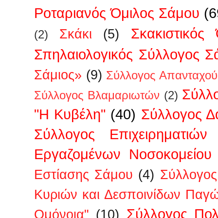
Ροταριανός Όμιλος Σάμου
(6
Σκακιστικός
Σκάκι
(5)
(2)
Σπηλαιολογικός Σύλλογος Σ
Σάμιος»
(9)
Σύλλογος Απανταχού
Σύλλ
Σύλλογος Βλαμαριωτών
(2)
"Η Κυβέλη"
(40)
Σύλλογος 
Σύλλογος Επιχειρηματιών
Εργαζομένων Νοσοκομείου
Εστίασης Σάμου
(4)
Σύλλογος
Κυριών και Δεσποινίδων Παγ
Σύλλογος Πολ
Ομόνοια"
(10)