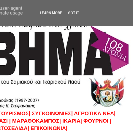
 user-agent
erate usage
LEARN MORE
GOT IT
ΤΟΥΡΙΣΜΟΣ|
ΣΥΓΚΟΙΝΩΝΙΕΣ|
ΑΓΡΟΤΙΚΑ ΝΕΑ|
ΣΙ |
ΜΑΡΑΘΟΚΑΜΠΟΣ|
ΙΚΑΡΙΑ|
ΦΟΥΡΝΟΙ |
ΤΟΣΕΛΙΔΑ|
ΕΠΙΚΟΙΝΩΝΙΑ|