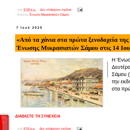
στις
9:18 π.μ.
Δεν υπάρχουν σχόλια:
Ετικέτες
Ένωση Μικρασιατών Σάμου
7 Ιουλ 2025
«Από τα χάνια στα πρώτα ξενοδοχεία της
Ένωσης Μικρασιατών Σάμου στις 14 Ιου
Η Ένωσ
Δευτέρα
Σάμου (
την εκδ
στα πρώ
ΔΙΑΒΑΣΤΕ ΤΗ ΣΥΝΕΧΕΙΑ
στις
8:52 μ.μ.
Δεν υπάρχουν σχόλια: