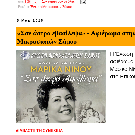
στις
8:36 π.μ.
Δεν υπάρχουν σχόλια:
Ετικέτες
Ένωση Μικρασιατών Σάμου
5 Μαρ 2025
«Σαν άστρο εβασίλεψα» - Αφιέρωμα στη
Μικρασιατών Σάμου
Η Ένωση Μ
αφιέρωμα 
Μαρίκα Νί
στο Επικο
ΔΙΑΒΑΣΤΕ ΤΗ ΣΥΝΕΧΕΙΑ