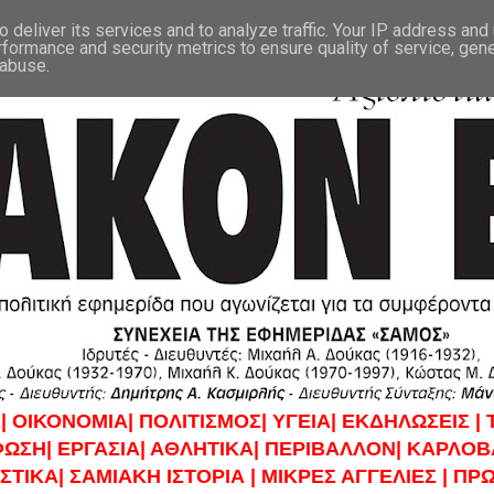
 deliver its services and to analyze traffic. Your IP address and
rformance and security metrics to ensure quality of service, gen
 abuse.
|
ΟΙΚΟΝΟΜΙΑ|
ΠΟΛΙΤΙΣΜΟΣ|
ΥΓΕΙΑ|
ΕΚΔΗΛΩΣΕΙΣ |
ΦΩΣΗ|
ΕΡΓΑΣΙΑ|
ΑΘΛΗΤΙΚΑ|
ΠΕΡΙΒΑΛΛΟΝ|
ΚΑΡΛΟΒΑ
ΣΤΙΚΑ|
ΣΑΜΙΑΚΗ ΙΣΤΟΡΙΑ |
ΜΙΚΡΕΣ ΑΓΓΕΛΙΕΣ |
ΠΡΩ