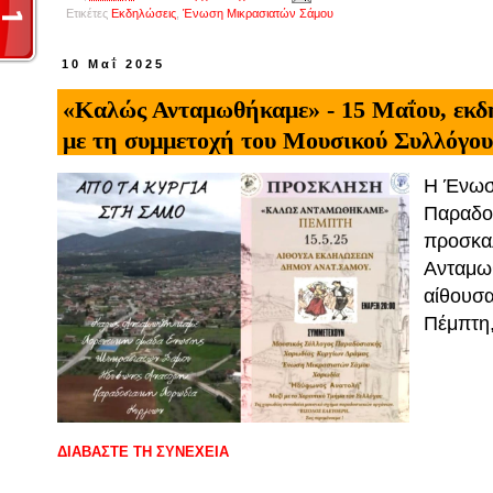
Ετικέτες
Εκδηλώσεις
,
Ένωση Μικρασιατών Σάμου
10 Μαΐ 2025
«Καλώς Ανταμωθήκαμε» - 15 Μαΐου, εκ
με τη συμμετοχή του Μουσικού Συλλόγο
Η Ένωσ
Παραδο
προσκα
Ανταμω
αίθουσα
Πέμπτη,
ΔΙΑΒΑΣΤΕ ΤΗ ΣΥΝΕΧΕΙΑ