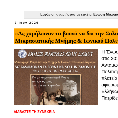
Εμφάνιση αναρτήσεων με ετικέτα
Ένωση Μικρασ
9 Ιουν 2026
«Ας χαμήλωναν τα βουνά να δω την Σαλον
Μικρασιατικής Μνήμης & Ιωνικού Πολι
Η Ένωση
στις 20
Ανταμώμ
Πολιτισ
πλατεία
αφιερω
Ελλήνων
Πατρίδε
ΔΙΑΒΑΣΤΕ ΤΗ ΣΥΝΕΧΕΙΑ