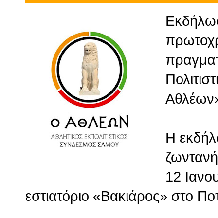
Εκδήλωσ
πρωτοχρ
πραγματ
Πολιτισ
Αθλέων
Η εκδήλ
ζωντανή 
12 Ιανου
εστιατόριο «Βακιάρος» στο Πο