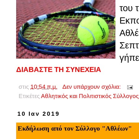
του 
Εκπο
Αθλέ
Σεπτ
γήπε
ΔΙΑΒΑΣΤΕ ΤΗ ΣΥΝΕΧΕΙΑ
στις
10:54 π.μ.
Δεν υπάρχουν σχόλια:
Ετικέτες
Αθλητικός και Πολιτιστικός Σύλλογ
10 Ιαν 2019
Εκδήλωση από τον Σύλλογο "Αθλέων"