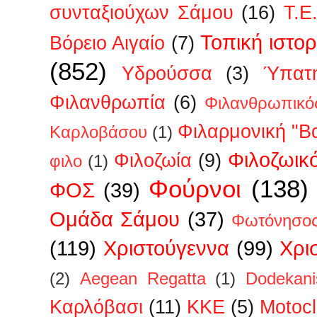
συνταξιούχων Σάμου
(16)
Τ.Ε
Τοπική ιστορ
Βόρειο Αιγαίο
(7)
(852)
Υδρούσσα
(3)
Ύπατη
Φιλανθρωπία
(6)
Φιλανθρωπικό
Φιλαρμονική "Β
Καρλοβάσου
(1)
Φιλοζωικ
Φιλοζωία
(9)
φιλο
(1)
Φούρνοι
(138)
ΦΟΣ
(39)
Ομάδα Σάμου
(37)
Φωτόνησο
(119)
Χριστούγεννα
(99)
Χρι
(2)
Aegean Regatta
(1)
Dodekan
Kαρλόβασι
(11)
KKE
(5)
Motoc