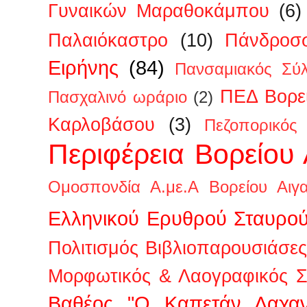
Γυναικών Μαραθοκάμπου
(6)
Παλαιόκαστρο
(10)
Πάνδροσ
Ειρήνης
(84)
Πανσαμιακός Σύ
ΠΕΔ Βορεί
Πασχαλινό ωράριο
(2)
Καρλοβάσου
(3)
Πεζοπορικός
Περιφέρεια Βορείου 
Ομοσπονδία Α.με.Α Βορείου Αιγα
Ελληνικού Ερυθρού Σταυρο
Πολιτισμός Βιβλιοπαρουσιάσες
Μορφωτικός & Λαογραφικός Σ
Βαθέος "Ο Καπετάν Λαχαν