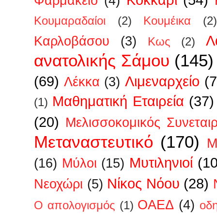
Φαρμακείο
(4)
Κουμαραδαίοι
(2)
Κουμέικα
(2)
Λ
Καρλοβάσου
(3)
Κως
(2)
ανατολικής Σάμου
(145)
(69)
Λιμεναρχείο
(7
Λέκκα
(3)
Μαθηματική Εταιρεία
(37)
(1)
(20)
Μελισσοκομικός Συνεται
Μεταναστευτικό
(170)
Μ
Μυτιληνιοί
(1
(16)
Μύλοι
(15)
Νίκος Νόου
(28)
Νεοχώρι
(5)
ΟΑΕΔ
(4)
Ο απολογισμός
(1)
οδ