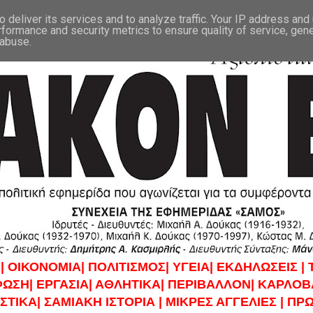
 deliver its services and to analyze traffic. Your IP address and
rformance and security metrics to ensure quality of service, gen
 abuse.
|
ΟΙΚΟΝΟΜΙΑ|
ΠΟΛΙΤΙΣΜΟΣ|
ΥΓΕΙΑ|
ΕΚΔΗΛΩΣΕΙΣ |
ΦΩΣΗ|
ΕΡΓΑΣΙΑ|
ΑΘΛΗΤΙΚΑ|
ΠΕΡΙΒΑΛΛΟΝ|
ΚΑΡΛΟΒΑ
ΣΤΙΚΑ|
ΣΑΜΙΑΚΗ ΙΣΤΟΡΙΑ |
ΜΙΚΡΕΣ ΑΓΓΕΛΙΕΣ |
ΠΡΩ