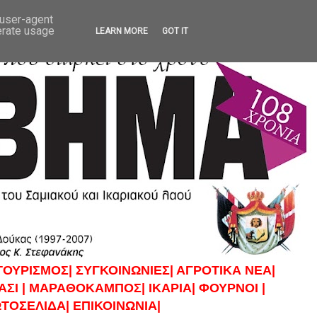
 user-agent
erate usage
LEARN MORE
GOT IT
ΤΟΥΡΙΣΜΟΣ|
ΣΥΓΚΟΙΝΩΝΙΕΣ|
ΑΓΡΟΤΙΚΑ ΝΕΑ|
ΣΙ |
ΜΑΡΑΘΟΚΑΜΠΟΣ|
ΙΚΑΡΙΑ|
ΦΟΥΡΝΟΙ |
ΤΟΣΕΛΙΔΑ|
ΕΠΙΚΟΙΝΩΝΙΑ|