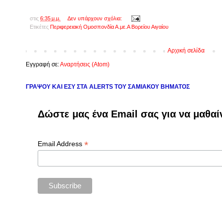
στις
6:35 μ.μ.
Δεν υπάρχουν σχόλια:
Ετικέτες
Περιφερειακή Ομοσπονδία Α.με.Α Βορείου Αιγαίου
Αρχική σελίδα
Εγγραφή σε:
Αναρτήσεις (Atom)
ΓΡΑΨΟΥ ΚΑΙ ΕΣΥ ΣΤΑ ALERTS ΤΟΥ ΣΑΜΙΑΚΟΥ ΒΗΜΑΤΟΣ
Δώστε μας ένα Email σας για να μαθαί
*
Email Address