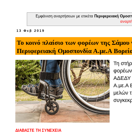
Εμφάνιση αναρτήσεων με ετικέτα
Περιφερειακή Ομοσπ
αναρτ
13 Φεβ 2019
Το κοινό πλαίσιο των φορέων της Σάμου 
Περιφερειακή Ομοσπονδία Α.με.Α Βορείο
Τη στήρ
φορέων 
ΑΔΕΔΥ ε
Α.με.Α 
μελών τ
συγκεκρ
ΔΙΑΒΑΣΤΕ ΤΗ ΣΥΝΕΧΕΙΑ