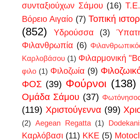
συνταξιούχων Σάμου
(16)
Τ.Ε
Τοπική ιστορ
Βόρειο Αιγαίο
(7)
(852)
Υδρούσσα
(3)
Ύπατη
Φιλανθρωπία
(6)
Φιλανθρωπικό
Φιλαρμονική "Β
Καρλοβάσου
(1)
Φιλοζωικ
Φιλοζωία
(9)
φιλο
(1)
Φούρνοι
(138)
ΦΟΣ
(39)
Ομάδα Σάμου
(37)
Φωτόνησο
(119)
Χριστούγεννα
(99)
Χρι
(2)
Aegean Regatta
(1)
Dodekan
Kαρλόβασι
(11)
KKE
(5)
Motoc