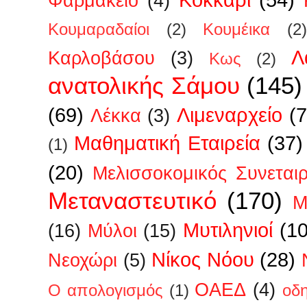
Φαρμακείο
(4)
Κουμαραδαίοι
(2)
Κουμέικα
(2)
Λ
Καρλοβάσου
(3)
Κως
(2)
ανατολικής Σάμου
(145)
(69)
Λιμεναρχείο
(7
Λέκκα
(3)
Μαθηματική Εταιρεία
(37)
(1)
(20)
Μελισσοκομικός Συνεται
Μεταναστευτικό
(170)
Μ
Μυτιληνιοί
(1
(16)
Μύλοι
(15)
Νίκος Νόου
(28)
Νεοχώρι
(5)
ΟΑΕΔ
(4)
Ο απολογισμός
(1)
οδ