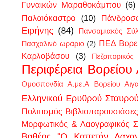
Γυναικών Μαραθοκάμπου
(6)
Παλαιόκαστρο
(10)
Πάνδροσ
Ειρήνης
(84)
Πανσαμιακός Σύ
ΠΕΔ Βορεί
Πασχαλινό ωράριο
(2)
Καρλοβάσου
(3)
Πεζοπορικός
Περιφέρεια Βορείου 
Ομοσπονδία Α.με.Α Βορείου Αιγα
Ελληνικού Ερυθρού Σταυρο
Πολιτισμός Βιβλιοπαρουσιάσες
Μορφωτικός & Λαογραφικός Σ
Βαθέος "Ο Καπετάν Λαχαν