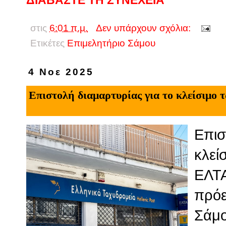
στις
6:01 π.μ.
Δεν υπάρχουν σχόλια:
Ετικέτες
Επιμελητήριο Σάμου
4 Νοε 2025
Επιστολή διαμαρτυρίας για το κλείσιμο
Επισ
κλεί
ΕΛΤΑ
πρόε
Σάμο