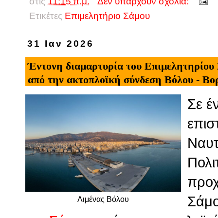
στις
11:15 π.μ.
Δεν υπάρχουν σχόλια:
Ετικέτες
Επιμελητήριο Σάμου
31 Ιαν 2026
Έντονη διαμαρτυρία του Επιμελητηρίου 
από την ακτοπλοϊκή σύνδεση Βόλου - Βορ
Σε έ
επισ
Ναυτ
Πολιτ
προχ
Σάμ
Λιμένας Βόλου