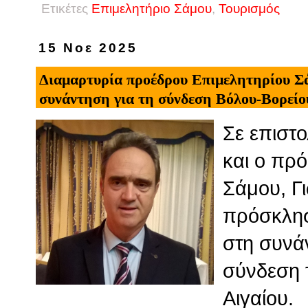
Ετικέτες
Επιμελητήριο Σάμου
,
Τουρισμός
15 Νοε 2025
Διαμαρτυρία προέδρου Επιμελητηρίου Σά
συνάντηση για τη σύνδεση Βόλου-Βορείο
Σε επιστ
και ο πρ
Σάμου, Γι
πρόσκλησ
στη συνά
σύνδεση 
Αιγαίου.