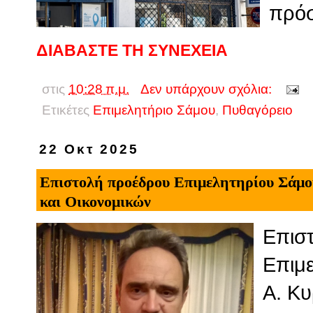
πρόσ
ΔΙΑΒΑΣΤΕ ΤΗ ΣΥΝΕΧΕΙΑ
στις
10:28 π.μ.
Δεν υπάρχουν σχόλια:
Ετικέτες
Επιμελητήριο Σάμου
,
Πυθαγόρειο
22 Οκτ 2025
Επιστολή προέδρου Επιμελητηρίου Σάμου
και Οικονομικών
Επισ
Επιμε
Α. Κυ