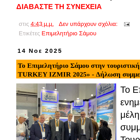
ΔΙΑΒΑΣΤΕ ΤΗ ΣΥΝΕΧΕΙΑ
στις
4:43 μ.μ.
Δεν υπάρχουν σχόλια:
Ετικέτες
Επιμελητήριο Σάμου
14 Νοε 2025
Το Επιμελητήριο Σάμου στην τουριστικ
TURKEY IZMIR 2025» - Δήλωση συμμετ
Το Ε
ενημ
μέλη
συμμ
Τουρ