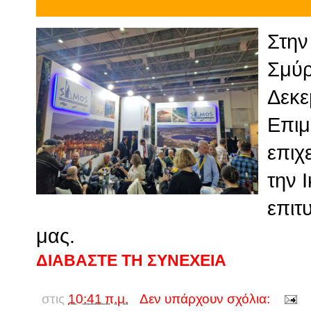
Στην
Σμύρ
Δεκε
Επιμ
επιχ
την 
επιτ
μας.
ΔΙΑΒΑΣΤΕ ΤΗ ΣΥΝΕΧΕΙΑ
στις
10:41 π.μ.
Δεν υπάρχουν σχόλια: