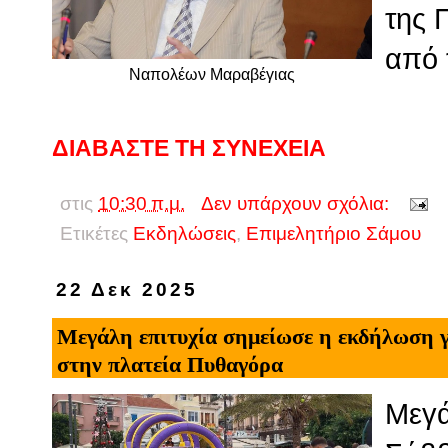
της 
από 
Ναπολέων Μαραβέγιας
ΔΙΑΒΑΣΤΕ ΤΗ ΣΥΝΕΧΕΙΑ
στις
10:30 π.μ.
Δεν υπάρχουν σχόλια:
Ετικέτες
Εκδηλώσεις
,
Επιμελητήριο Σάμου
22 Δεκ 2025
Μεγάλη επιτυχία σημείωσε η εκδήλωση γ
στην πλατεία Πυθαγόρα
Μεγά