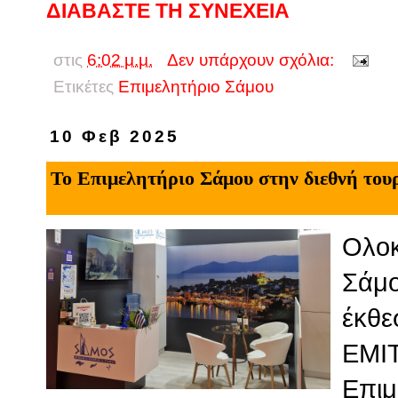
ΔΙΑΒΑΣΤΕ ΤΗ ΣΥΝΕΧΕΙΑ
στις
6:02 μ.μ.
Δεν υπάρχουν σχόλια:
Ετικέτες
Επιμελητήριο Σάμου
10 Φεβ 2025
Το Επιμελητήριο Σάμου στην διεθνή του
Ολοκ
Σάμο
έκθε
ΕΜΙΤ
Επιμ