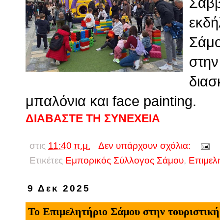
Σάββ
εκδή
Σάμο
στην
διασ
μπαλόνια και face painting.
ΔΙΑΒΑΣΤΕ ΤΗ ΣΥΝΕΧΕΙΑ
στις
11:40 π.μ.
Δεν υπάρχουν σχόλια:
Ετικέτες
Εμπορικός Σύλλογος Σάμου
,
Επιμελ
9 Δεκ 2025
Το Επιμελητήριο Σάμου στην τουριστικ