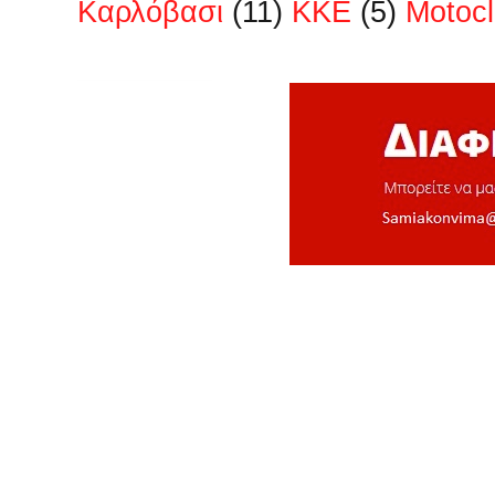
Kαρλόβασι
(11)
KKE
(5)
Motoc