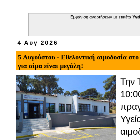
Εμφάνιση αναρτήσεων με ετικέτα
Υγε
4 Αυγ 2026
5 Αυγούστου - Εθελοντική αιμοδοσία στ
για αίμα είναι μεγάλη!
Την 
10:0
πραγ
Υγεί
αιμο