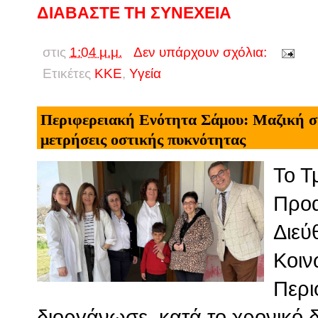
ΔΙΑΒΑΣΤΕ ΤΗ ΣΥΝΕΧΕΙΑ
στις
1:04 μ.μ.
Δεν υπάρχουν σχόλια:
Ετικέτες
ΚΚΕ
,
Υγεία
Περιφερειακή Ενότητα Σάμου: Μαζική σ
μετρήσεις οστικής πυκνότητας
Το Τ
Προα
Διεύ
Κοιν
Περι
διοργάνωσε, κατά το χρονικό 