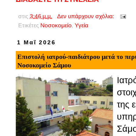
στις
3:46 μ.μ.
Δεν υπάρχουν σχόλια:
Ετικέτες
Νοσοκομείο
,
Υγεία
1 Μαΐ 2026
Επιστολή ιατρού-παιδιάτρου μετά το πε
Νοσοκομείο Σάμου
Ιατρ
στοι
της 
υπηρ
Σάμο