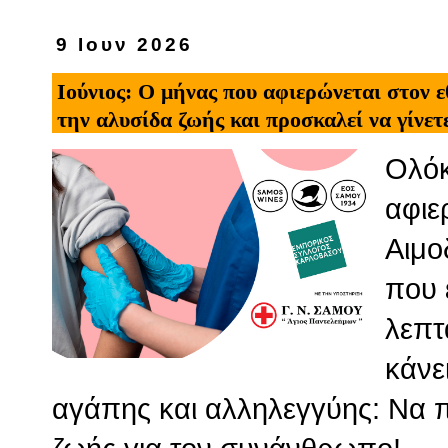
9 Ιουν 2026
Ιούνιος: Ο μήνας που αφιερώνεται στον 
την αλυσίδα ζωής και προσκαλεί να γίνετ
Ολόκ
αφιε
Αιμο
που 
λεπτ
κάνε
αγάπης και αλληλεγγύης: Να π