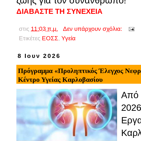
ζωής για τον συνάνθρωπο!
ΔΙΑΒΑΣΤΕ ΤΗ ΣΥΝΕΧΕΙΑ
στις
11:03 π.μ.
Δεν υπάρχουν σχόλια:
Ετικέτες
ΕΟΣΣ
,
Υγεία
8 Ιουν 2026
Πρόγραμμα «Προληπτικός Έλεγχος Νεφρο
Κέντρο Υγείας Καρλοβασίου
Από 
2026
Εργα
Καρλ