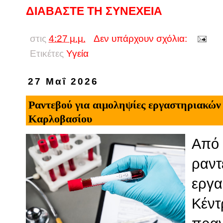
ΔΙΑΒΑΣΤΕ ΤΗ ΣΥΝΕΧΕΙΑ
στις
4:27 μ.μ.
Δεν υπάρχουν σχόλια:
Ετικέτες
Υγεία
27 Μαΐ 2026
Ραντεβού για αιμοληψίες εργαστηριακών
Καρλοβασίου
Από 
ραντ
εργα
Κέντ