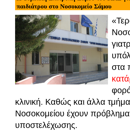
παιδιάτρου στο Νοσοκομείο Σάμου
«Τερ
Νοσο
γιατ
υπόλ
στα 
κατά
φορά
κλινική. Καθώς και άλλα τμήμα
Νοσοκομείου έχουν πρόβλημα
υποστελέχωσης.