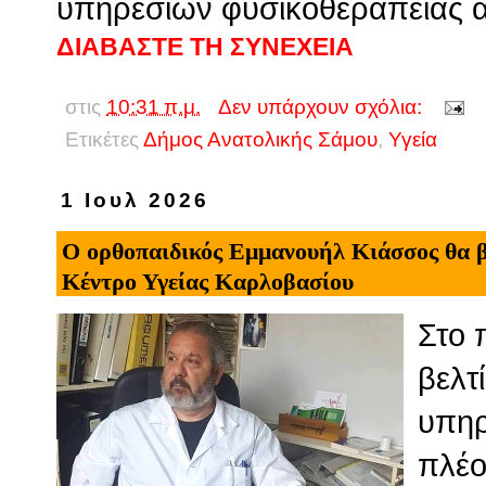
υπηρεσιών φυσικοθεραπείας απ
ΔΙΑΒΑΣΤΕ ΤΗ ΣΥΝΕΧΕΙΑ
στις
10:31 π.μ.
Δεν υπάρχουν σχόλια:
Ετικέτες
Δήμος Ανατολικής Σάμου
,
Υγεία
1 Ιουλ 2026
Ο ορθοπαιδικός Εμμανουήλ Κιάσσος θα βρ
Κέντρο Υγείας Καρλοβασίου
Στο 
βελτ
υπηρ
πλέο