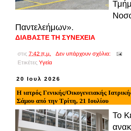
Τμήμ
Νοσο
Παντελεήμων».
ΔΙΑΒΑΣΤΕ ΤΗ ΣΥΝΕΧΕΙΑ
στις
7:42 π.μ.
Δεν υπάρχουν σχόλια:
Ετικέτες
Υγεία
20 Ιουλ 2026
Η ιατρός Γενικής/Οικογενειακής Ιατρική
Σάμου από την Τρίτη, 21 Ιουλίου
Το Κ
ανακ