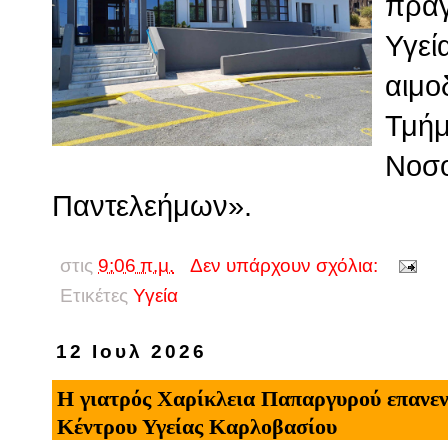
πραγ
Υγεί
αιμο
Τμήμ
Νοσο
Παντελεήμων».
στις
9:06 π.μ.
Δεν υπάρχουν σχόλια:
Ετικέτες
Υγεία
12 Ιουλ 2026
Η γιατρός Χαρίκλεια Παπαργυρού επανεν
Κέντρου Υγείας Καρλοβασίου