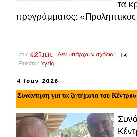
τα κ
προγράμματος: «Προληπτικός
στις
4:25 μ.μ.
Δεν υπάρχουν σχόλια:
Ετικέτες
Υγεία
4 Ιουν 2026
Συνάντηση για τα ζητήματα του Κέντρου
Συνά
Κέντ