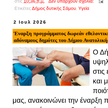
στις
10:36 π.μ.
Δεν υπάρχουν σχόλια:
Ετικέτες
Δήμος δυτικής Σάμου
,
Υγεία
2 Ιουλ 2026
Έναρξη προγράμματος δωρεάν εθελοντική
αδύναμους δημότες του Δήμου Ανατολική
Ο Δή
υψηλ
στις
και 
ποιό
μας, ανακοινώνει την έναρξη