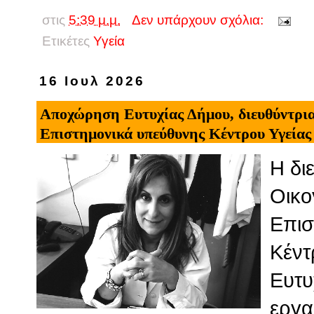
στις
5:39 μ.μ.
Δεν υπάρχουν σχόλια:
Ετικέτες
Υγεία
16 Ιουλ 2026
Αποχώρηση Ευτυχίας Δήμου, διευθύντρια
Επιστημονικά υπεύθυνης Κέντρου Υγεία
Η δι
Οικο
Επισ
Κέντ
Ευτυ
εργα