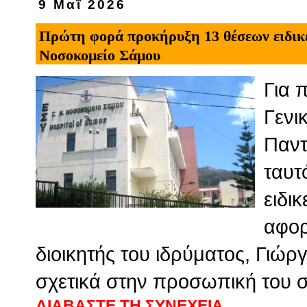
9 Μαΐ 2026
Πρώτη φορά προκήρυξη 13 θέσεων ειδικε
Νοσοκομείο Σάμου
Για 
Γενι
Παντ
ταυτ
ειδι
αφορ
διοικητής του ιδρύματος, Γιώ
σχετικά στην προσωπική του σ
ΔΙΑΒΑΣΤΕ ΤΗ ΣΥΝΕΧΕΙΑ