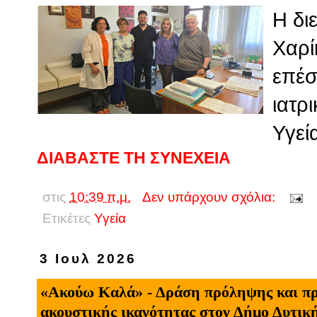
Η δι
Χαρί
επέσ
ιατρ
Υγεί
ΔΙΑΒΑΣΤΕ ΤΗ ΣΥΝΕΧΕΙΑ
στις
10:39 π.μ.
Δεν υπάρχουν σχόλια:
Ετικέτες
Υγεία
3 Ιουλ 2026
«Ακούω Καλά» - Δράση πρόληψης και π
ακουστικής ικανότητας στον Δήμο Δυτικ