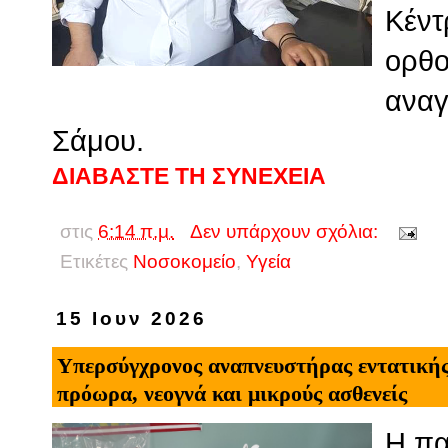
Κέντ
ορθο
αναγ
Σάμου.
ΔΙΑΒΑΣΤΕ ΤΗ ΣΥΝΕΧΕΙΑ
στις
6:14 π.μ.
Δεν υπάρχουν σχόλια:
Ετικέτες
Νοσοκομείο
,
Υγεία
15 Ιουν 2026
Υπερσύγχρονος αναπνευστήρας εντατικής 
πρόωρα, νεογνά και μικρούς ασθενείς
Η πα