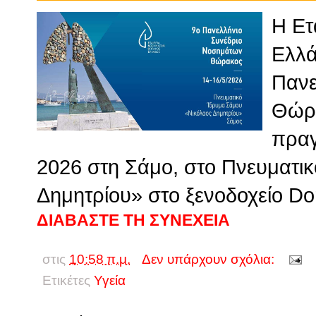
Η Ετ
Ελλά
Πανε
Θώρα
πραγ
2026 στη Σάμο, στο Πνευματι
Δημητρίου» στο ξενοδοχείο Do
ΔΙΑΒΑΣΤΕ ΤΗ ΣΥΝΕΧΕΙΑ
στις
10:58 π.μ.
Δεν υπάρχουν σχόλια:
Ετικέτες
Υγεία