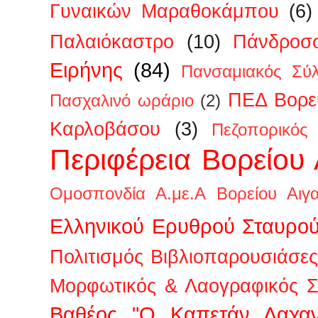
Γυναικών Μαραθοκάμπου
(6)
Παλαιόκαστρο
(10)
Πάνδροσ
Ειρήνης
(84)
Πανσαμιακός Σύ
ΠΕΔ Βορεί
Πασχαλινό ωράριο
(2)
Καρλοβάσου
(3)
Πεζοπορικός
Περιφέρεια Βορείου 
Ομοσπονδία Α.με.Α Βορείου Αιγα
Ελληνικού Ερυθρού Σταυρο
Πολιτισμός Βιβλιοπαρουσιάσες
Μορφωτικός & Λαογραφικός Σ
Βαθέος "Ο Καπετάν Λαχαν