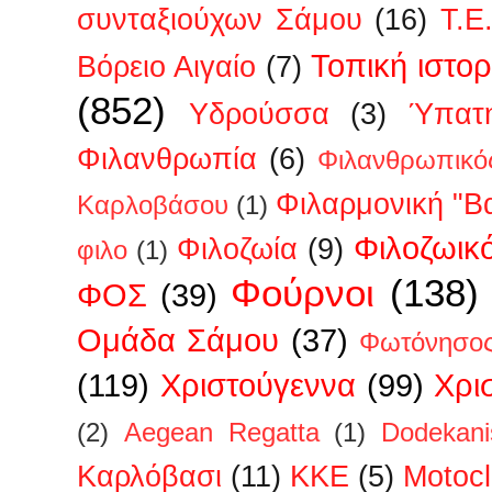
συνταξιούχων Σάμου
(16)
Τ.Ε
Τοπική ιστορ
Βόρειο Αιγαίο
(7)
(852)
Υδρούσσα
(3)
Ύπατη
Φιλανθρωπία
(6)
Φιλανθρωπικό
Φιλαρμονική "Β
Καρλοβάσου
(1)
Φιλοζωικ
Φιλοζωία
(9)
φιλο
(1)
Φούρνοι
(138)
ΦΟΣ
(39)
Ομάδα Σάμου
(37)
Φωτόνησο
(119)
Χριστούγεννα
(99)
Χρι
(2)
Aegean Regatta
(1)
Dodekan
Kαρλόβασι
(11)
KKE
(5)
Motoc