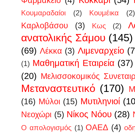
Φαρμακείο
(4)
Κουμαραδαίοι
(2)
Κουμέικα
(2)
Λ
Καρλοβάσου
(3)
Κως
(2)
ανατολικής Σάμου
(145)
(69)
Λιμεναρχείο
(7
Λέκκα
(3)
Μαθηματική Εταιρεία
(37)
(1)
(20)
Μελισσοκομικός Συνεται
Μεταναστευτικό
(170)
Μ
Μυτιληνιοί
(1
(16)
Μύλοι
(15)
Νίκος Νόου
(28)
Νεοχώρι
(5)
ΟΑΕΔ
(4)
Ο απολογισμός
(1)
οδ