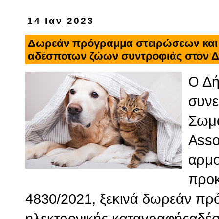
14 Ιαν 2023
Δωρεάν πρόγραμμα στειρώσεων και 
αδέσποτων ζώων συντροφιάς στον Δ
Ο Δή
συνε
Σωμα
Asso
αρμο
προκ
4830/2021, ξεκινά δωρεάν πρ
ηλεκτρονικής καταγραφήςαδέ