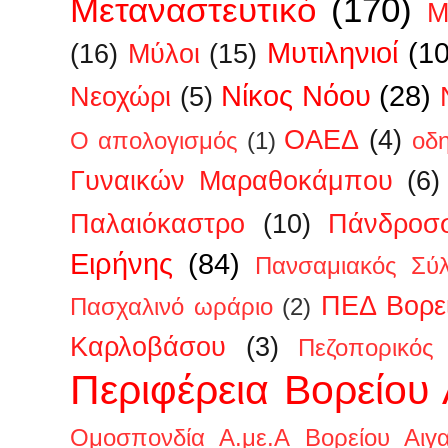
Μεταναστευτικό
(170)
Μ
Μυτιληνιοί
(1
(16)
Μύλοι
(15)
Νίκος Νόου
(28)
Νεοχώρι
(5)
ΟΑΕΔ
(4)
Ο απολογισμός
(1)
οδ
Γυναικών Μαραθοκάμπου
(6)
Παλαιόκαστρο
(10)
Πάνδροσ
Ειρήνης
(84)
Πανσαμιακός Σύ
ΠΕΔ Βορεί
Πασχαλινό ωράριο
(2)
Καρλοβάσου
(3)
Πεζοπορικός
Περιφέρεια Βορείου 
Ομοσπονδία Α.με.Α Βορείου Αιγα