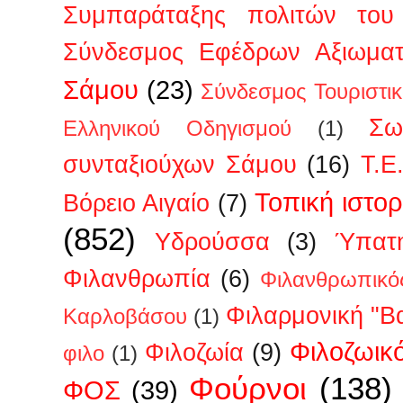
Συμπαράταξης πολιτών του 
Σύνδεσμος Εφέδρων Αξιωμα
Σάμου
(23)
Σύνδεσμος Τουριστι
Σω
Ελληνικού Οδηγισμού
(1)
συνταξιούχων Σάμου
(16)
Τ.Ε
Τοπική ιστορ
Βόρειο Αιγαίο
(7)
(852)
Υδρούσσα
(3)
Ύπατη
Φιλανθρωπία
(6)
Φιλανθρωπικό
Φιλαρμονική "Β
Καρλοβάσου
(1)
Φιλοζωικ
Φιλοζωία
(9)
φιλο
(1)
Φούρνοι
(138)
ΦΟΣ
(39)