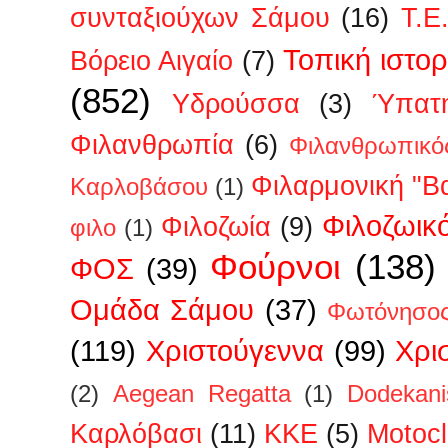
συνταξιούχων Σάμου
(16)
Τ.Ε
Τοπική ιστορ
Βόρειο Αιγαίο
(7)
(852)
Υδρούσσα
(3)
Ύπατη
Φιλανθρωπία
(6)
Φιλανθρωπικό
Φιλαρμονική "Β
Καρλοβάσου
(1)
Φιλοζωικ
Φιλοζωία
(9)
φιλο
(1)
Φούρνοι
(138)
ΦΟΣ
(39)
Ομάδα Σάμου
(37)
Φωτόνησο
(119)
Χριστούγεννα
(99)
Χρι
(2)
Aegean Regatta
(1)
Dodekan
Kαρλόβασι
(11)
KKE
(5)
Motoc