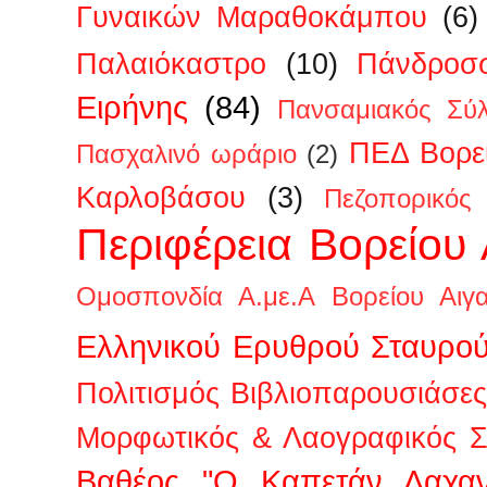
Γυναικών Μαραθοκάμπου
(6)
Παλαιόκαστρο
(10)
Πάνδροσ
Ειρήνης
(84)
Πανσαμιακός Σύ
ΠΕΔ Βορεί
Πασχαλινό ωράριο
(2)
Καρλοβάσου
(3)
Πεζοπορικός
Περιφέρεια Βορείου 
Ομοσπονδία Α.με.Α Βορείου Αιγα
Ελληνικού Ερυθρού Σταυρο
Πολιτισμός Βιβλιοπαρουσιάσες
Μορφωτικός & Λαογραφικός Σ
Βαθέος "Ο Καπετάν Λαχαν