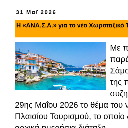
31 Μαΐ 2026
Η «ΑΝΑ.Σ.Α.» για το νέο Χωροταξικό
Με π
παρά
Σάμο
της 
συζη
29ης Μαΐου 2026 το θέμα του 
Πλαισίου Τουρισμού, το οποίο
αρχική ημερήσια διάταξη.