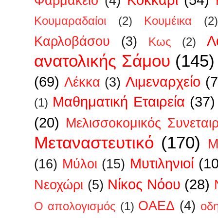
Φαρμακείο
(4)
Κουμαραδαίοι
(2)
Κουμέικα
(2)
Λ
Καρλοβάσου
(3)
Κως
(2)
ανατολικής Σάμου
(145)
(69)
Λιμεναρχείο
(7
Λέκκα
(3)
Μαθηματική Εταιρεία
(37)
(1)
(20)
Μελισσοκομικός Συνεται
Μεταναστευτικό
(170)
Μ
Μυτιληνιοί
(1
(16)
Μύλοι
(15)
Νίκος Νόου
(28)
Νεοχώρι
(5)
ΟΑΕΔ
(4)
Ο απολογισμός
(1)
οδ