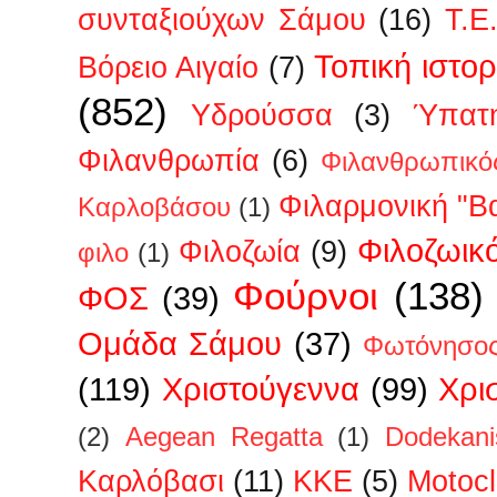
συνταξιούχων Σάμου
(16)
Τ.Ε
Τοπική ιστορ
Βόρειο Αιγαίο
(7)
(852)
Υδρούσσα
(3)
Ύπατη
Φιλανθρωπία
(6)
Φιλανθρωπικό
Φιλαρμονική "Β
Καρλοβάσου
(1)
Φιλοζωικ
Φιλοζωία
(9)
φιλο
(1)
Φούρνοι
(138)
ΦΟΣ
(39)
Ομάδα Σάμου
(37)
Φωτόνησο
(119)
Χριστούγεννα
(99)
Χρι
(2)
Aegean Regatta
(1)
Dodekan
Kαρλόβασι
(11)
KKE
(5)
Motoc