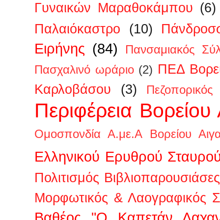
Γυναικών Μαραθοκάμπου
(6)
Παλαιόκαστρο
(10)
Πάνδροσ
Ειρήνης
(84)
Πανσαμιακός Σύ
ΠΕΔ Βορεί
Πασχαλινό ωράριο
(2)
Καρλοβάσου
(3)
Πεζοπορικός
Περιφέρεια Βορείου 
Ομοσπονδία Α.με.Α Βορείου Αιγα
Ελληνικού Ερυθρού Σταυρο
Πολιτισμός Βιβλιοπαρουσιάσες
Μορφωτικός & Λαογραφικός Σ
Βαθέος "Ο Καπετάν Λαχαν