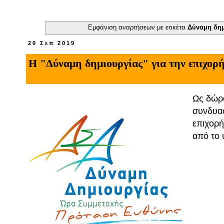
Εμφάνιση αναρτήσεων με ετικέτα
Δύναμη δημ
20 Σεπ 2019
Η "Δύναμη δημιουργίας" για την επιχορ
Ως δώρο
συνδυασ
επιχορή
από το 