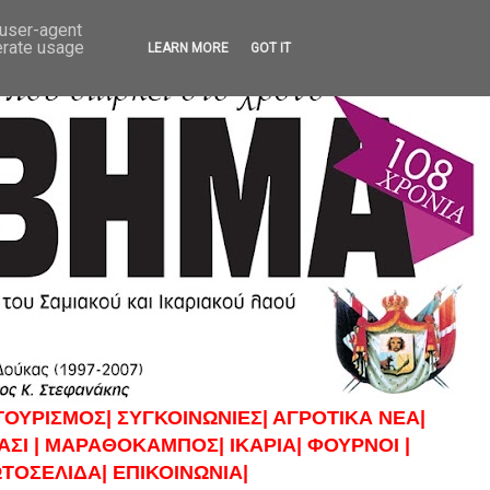
 user-agent
erate usage
LEARN MORE
GOT IT
ΤΟΥΡΙΣΜΟΣ|
ΣΥΓΚΟΙΝΩΝΙΕΣ|
ΑΓΡΟΤΙΚΑ ΝΕΑ|
ΣΙ |
ΜΑΡΑΘΟΚΑΜΠΟΣ|
ΙΚΑΡΙΑ|
ΦΟΥΡΝΟΙ |
ΤΟΣΕΛΙΔΑ|
ΕΠΙΚΟΙΝΩΝΙΑ|