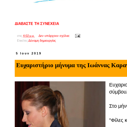
ΔΙΑΒΑΣΤΕ ΤΗ ΣΥΝΕΧΕΙΑ
στις
4:02 μ.μ.
Δεν υπάρχουν σχόλια:
Ετικέτες
Δύναμη δημιουργίας
5 Ιουν 2019
Ευχαριστήριο μήνυμα της Ιωάννας Καρα
Ευχαρισ
σύμβουλ
Στο μήν
"Φίλες κ