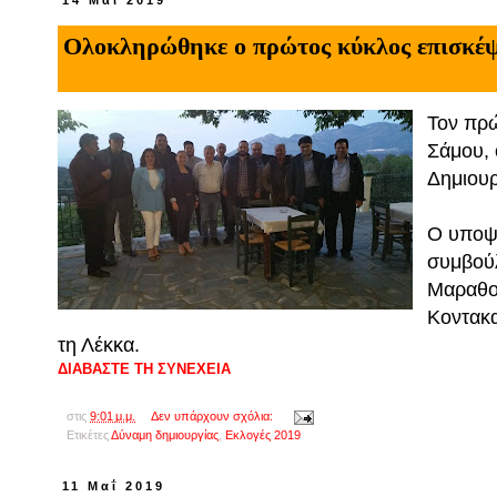
14 Μαΐ 2019
Ολοκληρώθηκε ο πρώτος κύκλος επισκέψ
Τον πρώ
Σάμου,
Δημιουρ
Ο υποψ
συμβούλ
Μαραθοκ
Κοντακα
τη Λέκκα.
ΔΙΑΒΑΣΤΕ ΤΗ ΣΥΝΕΧΕΙΑ
στις
9:01 μ.μ.
Δεν υπάρχουν σχόλια:
Ετικέτες
Δύναμη δημιουργίας
,
Εκλογές 2019
11 Μαΐ 2019