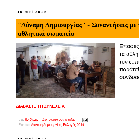
15 Μαΐ 2019
"Δύναμη Δημιουργίας" - Συναντήσεις με 
αθλητικά σωματεία
Επαφές 
τα αθλη
τον εμπ
παράταξ
συνδυα
ΔΙΑΒΑΣΤΕ ΤΗ ΣΥΝΕΧΕΙΑ
στις
8:45 μ.μ.
Δεν υπάρχουν σχόλια:
Ετικέτες
Δύναμη δημιουργίας
,
Εκλογές 2019