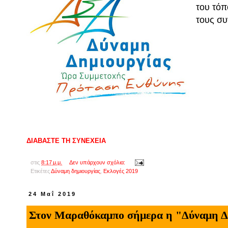
του τόπ
τους συ
ΔΙΑΒΑΣΤΕ ΤΗ ΣΥΝΕΧΕΙΑ
στις
8:17 μ.μ.
Δεν υπάρχουν σχόλια:
Ετικέτες
Δύναμη δημιουργίας
,
Εκλογές 2019
24 Μαΐ 2019
Στον Μαραθόκαμπο σήμερα η "Δύναμη Δ