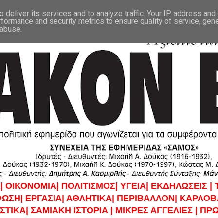
 deliver its services and to analyze traffic. Your IP address and
rformance and security metrics to ensure quality of service, gen
 abuse.
|
ΟΙΚΟΝΟΜΙΑ|
ΠΟΛΙΤΙΣΜΟΣ|
ΥΓΕΙΑ|
ΕΚΔΗΛΩΣΕΙΣ |
ΦΩΣΗ|
ΕΡΓΑΣΙΑ|
ΑΘΛΗΤΙΚΑ|
ΠΕΡΙΒΑΛΛΟΝ|
ΚΑΡΛΟΒΑ
ΣΤΙΚΑ|
ΣΑΜΙΑΚΗ ΙΣΤΟΡΙΑ |
ΜΙΚΡΕΣ ΑΓΓΕΛΙΕΣ |
ΠΡΩ