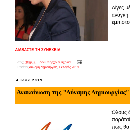
Λίγες μ
ανάγκη 
εμπιστ
ΔΙΑΒΑΣΤΕ ΤΗ ΣΥΝΕΧΕΙΑ
στις
5:00 μ.μ.
Δεν υπάρχουν σχόλια:
Ετικέτες
Δύναμη δημιουργίας
,
Εκλογές 2019
4 Ιουν 2019
Ανακοίνωση της "Δύναμης Δημιουργίας" 
Όλους ό
παράταξ
πως θα 