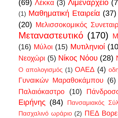
(69)
Λιμεναρχείο
(7
Λέκκα
(3)
Μαθηματική Εταιρεία
(37)
(1)
(20)
Μελισσοκομικός Συνεται
Μεταναστευτικό
(170)
Μ
Μυτιληνιοί
(1
(16)
Μύλοι
(15)
Νίκος Νόου
(28)
Νεοχώρι
(5)
ΟΑΕΔ
(4)
Ο απολογισμός
(1)
οδ
Γυναικών Μαραθοκάμπου
(6)
Παλαιόκαστρο
(10)
Πάνδροσ
Ειρήνης
(84)
Πανσαμιακός Σύ
ΠΕΔ Βορεί
Πασχαλινό ωράριο
(2)