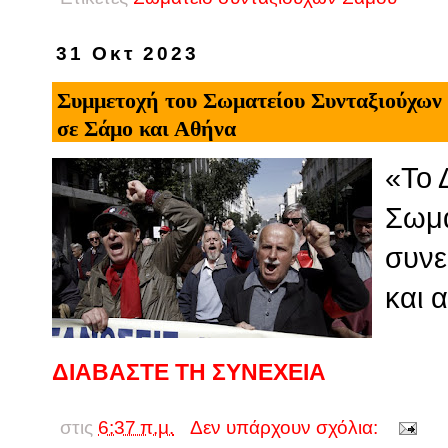
31 Οκτ 2023
Συμμετοχή του Σωματείου Συνταξιούχων Σ
σε Σάμο και Αθήνα
«Το 
Σωμα
συνε
και 
ΔΙΑΒΑΣΤΕ ΤΗ ΣΥΝΕΧΕΙΑ
στις
6:37 π.μ.
Δεν υπάρχουν σχόλια: