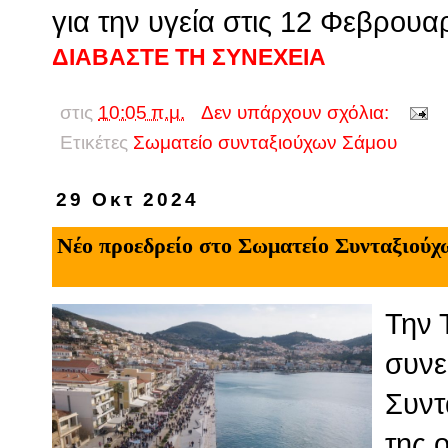
για την υγεία στις 12 Φεβρουα
ΔΙΑΒΑΣΤΕ ΤΗ ΣΥΝΕΧΕΙΑ
στις
10:05 π.μ.
Δεν υπάρχουν σχόλια:
Ετικέτες
Σωματείο συνταξιούχων Σάμου
29 Οκτ 2024
Νέο προεδρείο στο Σωματείο Συνταξιούχ
Την 
συνε
Συντ
της 