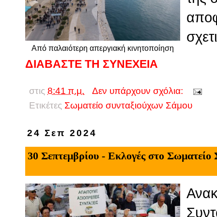
αποφ
σχετ
Από παλαιότερη απεργιακή κινητοποίηση
ΔΙΑΒΑΣΤΕ ΤΗ ΣΥΝΕΧΕΙΑ
στις
8:41 π.μ.
Δεν υπάρχουν σχόλια:
Ετικέτες
Σωματείο συνταξιούχων Σάμου
24 Σεπ 2024
30 Σεπτεμβρίου - Εκλογές στο Σωματείο
Ανακ
Συντ