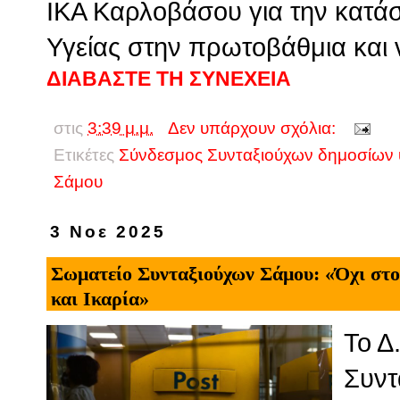
ΙΚΑ Καρλοβάσου για την κατ
Υγείας στην πρωτοβάθμια και
ΔΙΑΒΑΣΤΕ ΤΗ ΣΥΝΕΧΕΙΑ
στις
3:39 μ.μ.
Δεν υπάρχουν σχόλια:
Ετικέτες
Σύνδεσμος Συνταξιούχων δημοσίων
Σάμου
3 Νοε 2025
Σωματείο Συνταξιούχων Σάμου: «Όχι στ
και Ικαρία»
Το Δ
Συντ