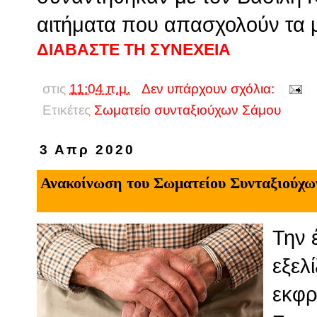
αιτήματα που απασχολούν τα μ
ΔΙΑΒΑΣΤΕ ΤΗ ΣΥΝΕΧΕΙΑ
στις
11:04 π.μ.
Δεν υπάρχουν σχόλια:
Ετικέτες
Σωματείο συνταξιούχων Σάμου
3 Απρ 2020
Ανακοίνωση του Σωματείου Συνταξιούχω
Την 
εξελ
εκφρ