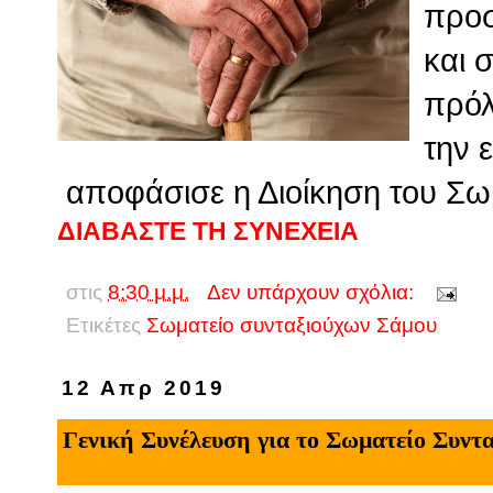
προσ
και 
πρόλ
την 
αποφάσισε η Διοίκηση του Σω
ΔΙΑΒΑΣΤΕ ΤΗ ΣΥΝΕΧΕΙΑ
στις
8:30 μ.μ.
Δεν υπάρχουν σχόλια:
Ετικέτες
Σωματείο συνταξιούχων Σάμου
12 Απρ 2019
Γενική Συνέλευση για το Σωματείο Συντ