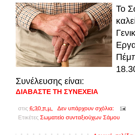
Το Σ
καλε
Γενι
Εργα
Πέμπ
18.3
Συνέλευσης είναι:
ΔΙΑΒΑΣΤΕ ΤΗ ΣΥΝΕΧΕΙΑ
στις
6:30 π.μ.
Δεν υπάρχουν σχόλια:
Ετικέτες
Σωματείο συνταξιούχων Σάμου