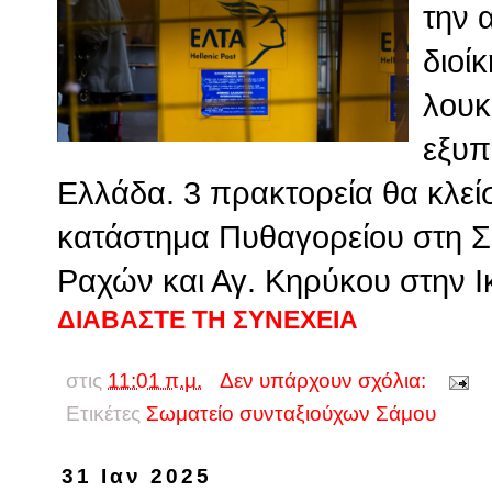
την 
διοί
λουκ
εξυπ
Ελλάδα. 3 πρακτορεία θα κλεί
κατάστημα Πυθαγορείου στη Σ
Ραχών και Αγ. Κηρύκου στην Ι
ΔΙΑΒΑΣΤΕ ΤΗ ΣΥΝΕΧΕΙΑ
στις
11:01 π.μ.
Δεν υπάρχουν σχόλια:
Ετικέτες
Σωματείο συνταξιούχων Σάμου
31 Ιαν 2025