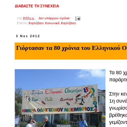
ΔΙΑΒΑΣΤΕ ΤΗ ΣΥΝΕΧΕΙΑ
στις
9:03 μ.μ.
Δεν υπάρχουν σχόλια:
Ετικέτες
Καρλόβασι
,
Κοινωνικά
,
Kαρλόβασι
3 Νοε 2012
Γιόρτασαν τα 80 χρόνια του Ελληνικού 
Τα 80 χ
παράρτ
Στην κε
1η συνά
γνωρίσο
βρέθηκα
γεμίζον