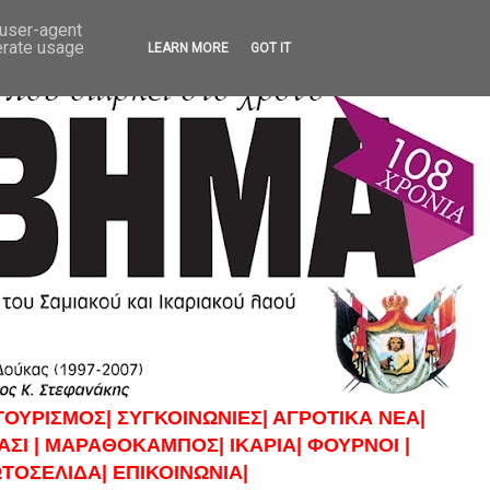
 user-agent
erate usage
LEARN MORE
GOT IT
ΤΟΥΡΙΣΜΟΣ|
ΣΥΓΚΟΙΝΩΝΙΕΣ|
ΑΓΡΟΤΙΚΑ ΝΕΑ|
ΣΙ |
ΜΑΡΑΘΟΚΑΜΠΟΣ|
ΙΚΑΡΙΑ|
ΦΟΥΡΝΟΙ |
ΤΟΣΕΛΙΔΑ|
ΕΠΙΚΟΙΝΩΝΙΑ|