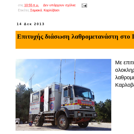
στις
10:55 π.μ.
Δεν υπάρχουν σχόλια:
Ετικέτες
Σαμιακά
,
Kαρλόβασι
14 Δεκ 2013
Επιτυχής διάσωση λαθρομετανάστη στο 
Με επιτ
ολοκλη
λαθρομε
Καρλοβ