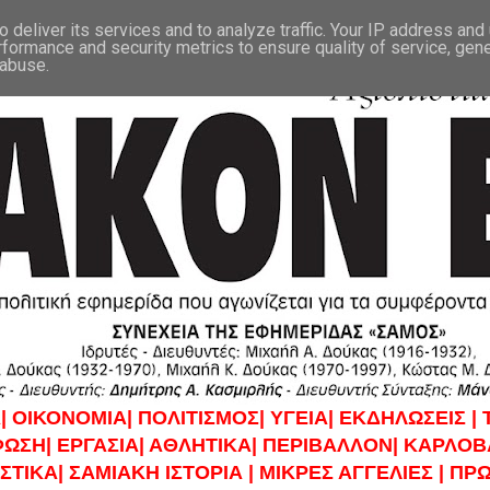
 deliver its services and to analyze traffic. Your IP address and
rformance and security metrics to ensure quality of service, gen
 abuse.
|
ΟΙΚΟΝΟΜΙΑ|
ΠΟΛΙΤΙΣΜΟΣ|
ΥΓΕΙΑ|
ΕΚΔΗΛΩΣΕΙΣ |
ΦΩΣΗ|
ΕΡΓΑΣΙΑ|
ΑΘΛΗΤΙΚΑ|
ΠΕΡΙΒΑΛΛΟΝ|
ΚΑΡΛΟΒΑ
ΣΤΙΚΑ|
ΣΑΜΙΑΚΗ ΙΣΤΟΡΙΑ |
ΜΙΚΡΕΣ ΑΓΓΕΛΙΕΣ |
ΠΡΩ