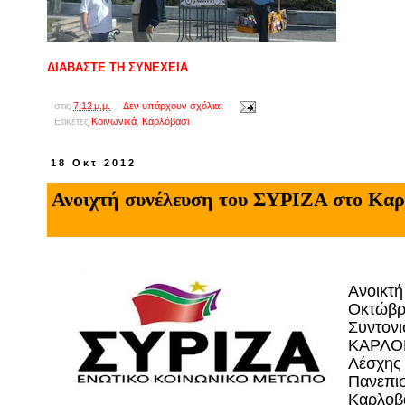
ΔΙΑΒΑΣΤΕ ΤΗ ΣΥΝΕΧΕΙΑ
στις
7:12 μ.μ.
Δεν υπάρχουν σχόλια:
Ετικέτες
Κοινωνικά
,
Kαρλόβασι
18 Οκτ 2012
Ανοιχτή συνέλευση του ΣΥΡΙΖΑ στο Καρ
Ανοικτή
Οκτώβρ
Συντον
ΚΑΡΛΟΒ
Λέσχης 
Πανεπισ
Καρλοβ