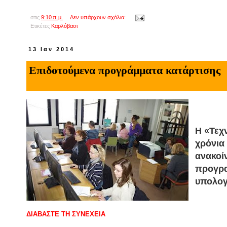
στις
9:10 π.μ.
Δεν υπάρχουν σχόλια:
Ετικέτες
Kαρλόβασι
13 Ιαν 2014
Επιδοτούμενα προγράμματα κατάρτισης
Η «Τεχν
χρόνια
ανακοί
προγρα
υπολογ
ΔΙΑΒΑΣΤΕ ΤΗ ΣΥΝΕΧΕΙΑ