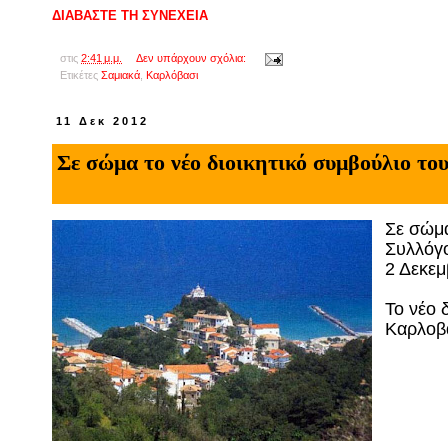
ΔΙΑΒΑΣΤΕ ΤΗ ΣΥΝΕΧΕΙΑ
στις
2:41 μ.μ.
Δεν υπάρχουν σχόλια:
Ετικέτες
Σαμιακά
,
Kαρλόβασι
11 Δεκ 2012
Σε σώμα το νέο διοικητικό συμβούλιο τ
Σε σώμα
Συλλόγο
2 Δεκεμ
Το νέο 
Καρλοβά