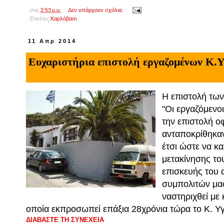
στις
2:53 μ.μ.
Δεν υπάρχουν σχόλια:
Ετικέτες
Kαρλόβασι
11 Απρ 2014
Ευχαριστήρια επιστολή εργαζομένων Κ.
Η επιστολή των
"Οι εργαζόμενο
την επιστολή ο
ανταποκρίθηκαν
έτσι ώστε να κ
μετακίνησης το
επισκευής του
συμπολιτών μας
να
στηριχθεί με
οποία εκπροσωπεί επάξια 28
χρόνια τώρα το Κ. Υγ
ΔΙΑΒΑΣΤΕ ΤΗ ΣΥΝΕΧΕΙΑ