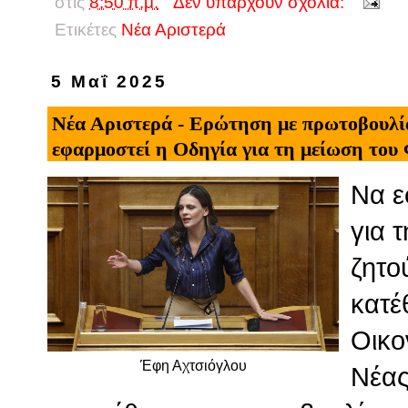
στις
8:50 π.μ.
Δεν υπάρχουν σχόλια:
Ετικέτες
Νέα Αριστερά
5 Μαΐ 2025
Νέα Αριστερά - Eρώτηση με πρωτοβουλί
εφαρμοστεί η Οδηγία για τη μείωση του
Να ε
για 
ζητο
κατέ
Οικο
Έφη Αχτσιόγλου
Νέας