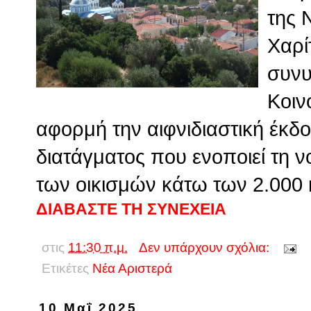
της 
Χαρί
συν
Κοιν
αφορμή την αιφνιδιαστική έκδ
διατάγματος που ενοποιεί τη ν
των οικισμών κάτω των 2.000 
ΔΙΑΒΑΣΤΕ ΤΗ ΣΥΝΕΧΕΙΑ
στις
11:30 π.μ.
Δεν υπάρχουν σχόλια:
Ετικέτες
Νέα Αριστερά
10 Μαΐ 2025