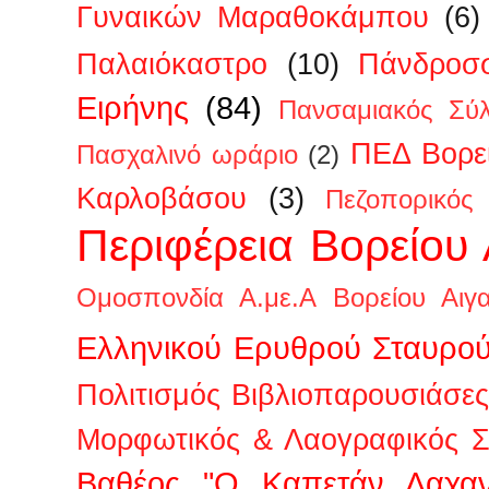
Γυναικών Μαραθοκάμπου
(6)
Παλαιόκαστρο
(10)
Πάνδροσ
Ειρήνης
(84)
Πανσαμιακός Σύ
ΠΕΔ Βορεί
Πασχαλινό ωράριο
(2)
Καρλοβάσου
(3)
Πεζοπορικός
Περιφέρεια Βορείου 
Ομοσπονδία Α.με.Α Βορείου Αιγα
Ελληνικού Ερυθρού Σταυρο
Πολιτισμός Βιβλιοπαρουσιάσες
Μορφωτικός & Λαογραφικός Σ
Βαθέος "Ο Καπετάν Λαχαν