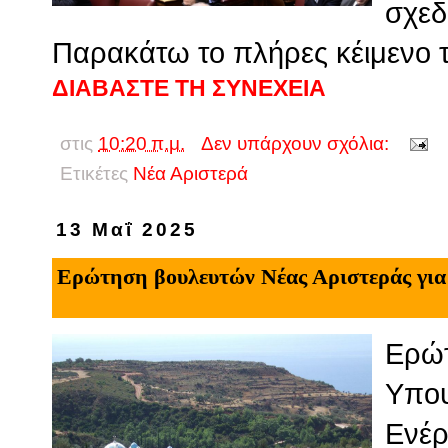
σχεδ
Παρακάτω το πλήρες κέιμενο 
ΔΙΑΒΑΣΤΕ ΤΗ ΣΥΝΕΧΕΙΑ
στις
10:20 π.μ.
Δεν υπάρχουν σχόλια:
Ετικέτες
Νέα Αριστερά
13 Μαΐ 2025
Ερώτηση βουλευτών Νέας Αριστεράς για
Ερώτ
Υπου
Ενέρ