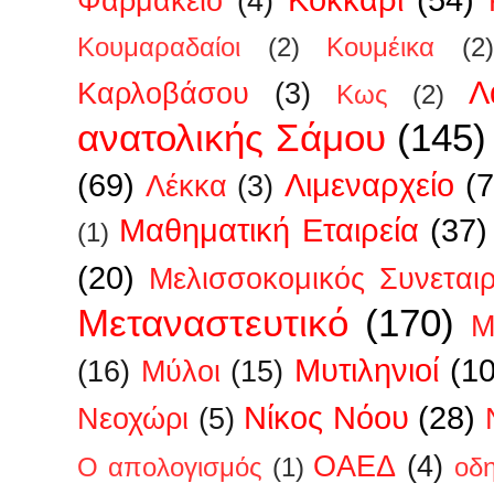
Φαρμακείο
(4)
Κουμαραδαίοι
(2)
Κουμέικα
(2)
Λ
Καρλοβάσου
(3)
Κως
(2)
ανατολικής Σάμου
(145)
(69)
Λιμεναρχείο
(7
Λέκκα
(3)
Μαθηματική Εταιρεία
(37)
(1)
(20)
Μελισσοκομικός Συνεται
Μεταναστευτικό
(170)
Μ
Μυτιληνιοί
(1
(16)
Μύλοι
(15)
Νίκος Νόου
(28)
Νεοχώρι
(5)
ΟΑΕΔ
(4)
Ο απολογισμός
(1)
οδ