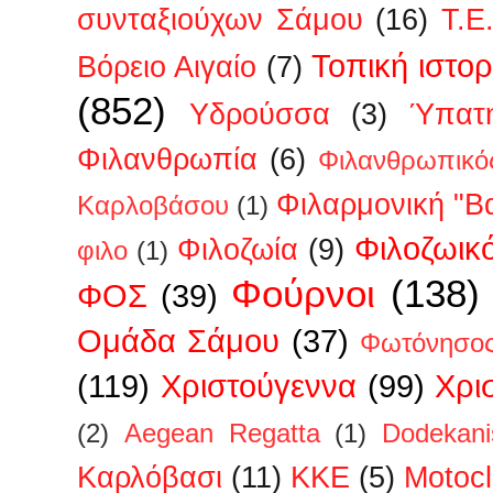
συνταξιούχων Σάμου
(16)
Τ.Ε
Τοπική ιστορ
Βόρειο Αιγαίο
(7)
(852)
Υδρούσσα
(3)
Ύπατη
Φιλανθρωπία
(6)
Φιλανθρωπικό
Φιλαρμονική "Β
Καρλοβάσου
(1)
Φιλοζωικ
Φιλοζωία
(9)
φιλο
(1)
Φούρνοι
(138)
ΦΟΣ
(39)
Ομάδα Σάμου
(37)
Φωτόνησο
(119)
Χριστούγεννα
(99)
Χρι
(2)
Aegean Regatta
(1)
Dodekan
Kαρλόβασι
(11)
KKE
(5)
Motoc