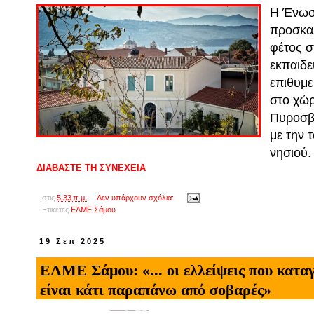
Η Ένωσ
προσκαλ
φέτος σ
εκπαιδε
επιθυμε
στο χώρ
Πυροσβε
με την 
νησιού.
ΔΙΑΒΑΣΤΕ ΤΗ ΣΥΝΕΧΕΙΑ
στις
5:33 π.μ.
Δεν υπάρχουν σχόλια:
Ετικέτες
ΕΛΜΕ Σάμου
19 Σεπ 2025
ΕΛΜΕ Σάμου: «... οι ελλείψεις που κατα
είναι κάτι παραπάνω από σοβαρές»