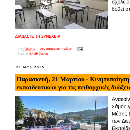
σχολείο
δοθεί σ
ΔΙΑΒΑΣΤΕ ΤΗ ΣΥΝΕΧΕΙΑ
στις
9:03 π.μ.
Δεν υπάρχουν σχόλια:
Ετικέτες
ΕΛΜΕ Σάμου
21 Μαρ 2025
Παρασκευή, 21 Μαρτίου - Κινητοποίηση
εκπαιδευτικών για τις πειθαρχικές διώξε
Ανακοί
Σάμου γ
Μέσης 
των Διε
Εκπαίδε