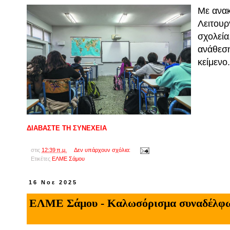
Με ανα
Λειτουρ
σχολεία
ανάθεσ
κείμενο
ΔΙΑΒΑΣΤΕ ΤΗ ΣΥΝΕΧΕΙΑ
στις
12:39 π.μ.
Δεν υπάρχουν σχόλια:
Ετικέτες
ΕΛΜΕ Σάμου
16 Νοε 2025
ΕΛΜΕ Σάμου - Καλωσόρισμα συναδέλφ