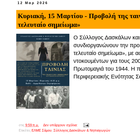
12 Μαρ 2026
Κυριακή, 15 Μαρτίου - Προβολή της ται
τελευταίο σημείωμα»
Ο Σύλλογος Δασκάλων κα
συνδιοργανώνουν την προβ
τελευταίο σημείωμα», με
ντοκουμέντων για τους 200
Πρωτομαγιά του 1944. Η π
Περιφερειακής Ενότητας Σά
στις
9:59 π.μ.
Δεν υπάρχουν σχόλια:
Ετικέτες
ΕΛΜΕ Σάμου
,
Σύλλογος Δασκάλων & Νηπιαγωγών