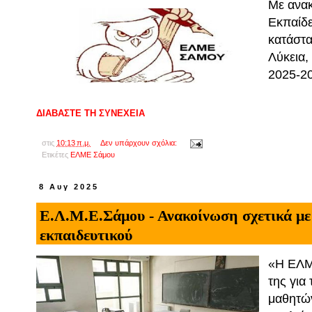
Με ανα
Εκπαίδε
κατάστα
Λύκεια,
2025-2
ΔΙΑΒΑΣΤΕ ΤΗ ΣΥΝΕΧΕΙΑ
στις
10:13 π.μ.
Δεν υπάρχουν σχόλια:
Ετικέτες
ΕΛΜΕ Σάμου
8 Αυγ 2025
Ε.Λ.Μ.Ε.Σάμου - Ανακοίνωση σχετικά με
εκπαιδευτικού
«Η ΕΛΜ
της για
μαθητών