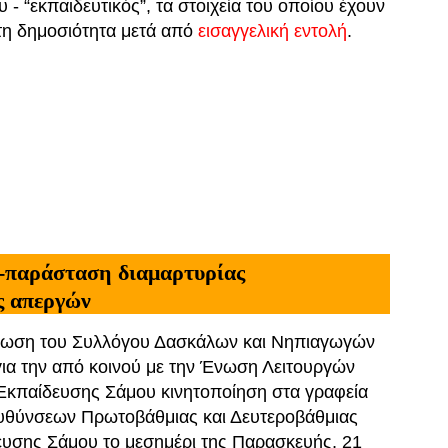
υ - “εκπαιδευτικός”, τα στοιχεία του οποίου έχουν
τη δημοσιότητα μετά από
εισαγγελική εντολή
.
-παράσταση διαμαρτυρίας
ις απεργών
νωση του Συλλόγου Δασκάλων και Νηπιαγωγών
ια την από κοινού με την Ένωση Λειτουργών
Εκπαίδευσης Σάμου κινητοποίηση στα γραφεία
υθύνσεων Πρωτοβάθμιας και Δευτεροβάθμιας
υσης Σάμου το μεσημέρι της Παρασκευής, 21