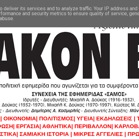
 deliver its services and to analyze traffic. Your IP address and
rformance and security metrics to ensure quality of service, gen
 abuse.
|
ΟΙΚΟΝΟΜΙΑ|
ΠΟΛΙΤΙΣΜΟΣ|
ΥΓΕΙΑ|
ΕΚΔΗΛΩΣΕΙΣ |
ΦΩΣΗ|
ΕΡΓΑΣΙΑ|
ΑΘΛΗΤΙΚΑ|
ΠΕΡΙΒΑΛΛΟΝ|
ΚΑΡΛΟΒΑ
ΣΤΙΚΑ|
ΣΑΜΙΑΚΗ ΙΣΤΟΡΙΑ |
ΜΙΚΡΕΣ ΑΓΓΕΛΙΕΣ |
ΠΡΩ