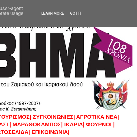
 user-agent
erate usage
LEARN MORE
GOT IT
ΤΟΥΡΙΣΜΟΣ|
ΣΥΓΚΟΙΝΩΝΙΕΣ|
ΑΓΡΟΤΙΚΑ ΝΕΑ|
ΣΙ |
ΜΑΡΑΘΟΚΑΜΠΟΣ|
ΙΚΑΡΙΑ|
ΦΟΥΡΝΟΙ |
ΤΟΣΕΛΙΔΑ|
ΕΠΙΚΟΙΝΩΝΙΑ|