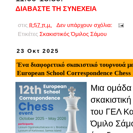
ΔΙΑΒΑΣΤΕ ΤΗ ΣΥΝΕΧΕΙΑ
στις
8:57 π.μ.
Δεν υπάρχουν σχόλια:
Ετικέτες
Σκακιστικός Όμιλος Σάμου
23 Οκτ 2025
Ένα διαφορετικό σκακιστικό τουρνουά με
European School Correspondence Chess
Μια ομάδα
σκακιστική
του ΓΕΛ Κα
Όμιλο Σάμο