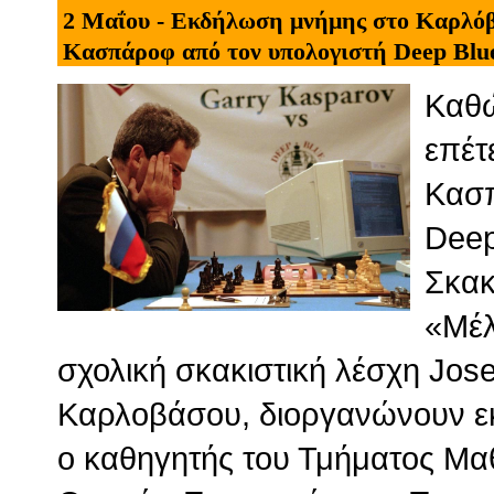
2 Μαΐου - Εκδήλωση μνήμης στο Καρλόβ
Κασπάροφ από τον υπολογιστή Deep Blu
Kαθώ
επέτ
Κασπ
Deep
Σκακ
«Μέλ
σχολική σκακιστική λέσχη Jo
Καρλοβάσου, διοργανώνουν 
ο καθηγητής του Τμήματος Μα