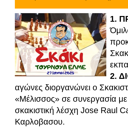
1. 
Όμιλ
προκ
Σκακ
εκπα
2. 
αγώνες διοργανώνει ο Σκακισ
«Μέλισσος» σε συνεργασία με
σκακιστική λέσχη Jose Raul C
Καρλοβασου.