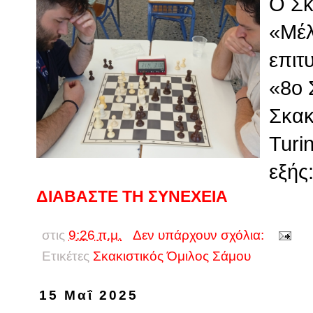
Ο Σκ
«Μέλ
επιτ
«8ο Σ
Σκακ
Turin
εξής
ΔΙΑΒΑΣΤΕ ΤΗ ΣΥΝΕΧΕΙΑ
στις
9:26 π.μ.
Δεν υπάρχουν σχόλια:
Ετικέτες
Σκακιστικός Όμιλος Σάμου
15 Μαΐ 2025