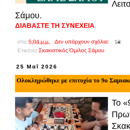
Λειτ
Σάμου.
ΔΙΑΒΑΣΤΕ ΤΗ ΣΥΝΕΧΕΙΑ
στις
5:04 μ.μ.
Δεν υπάρχουν σχόλια:
Ετικέτες
Σκακιστικός Όμιλος Σάμου
25 Μαΐ 2026
Ολοκληρώθηκε με επιτυχία το 9ο Σαμια
Το «
Πρωτ
Σκακ