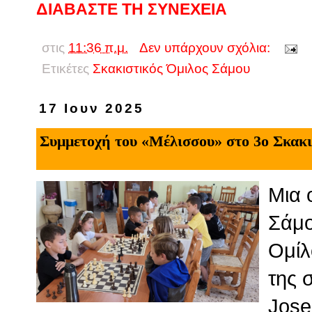
ΔΙΑΒΑΣΤΕ ΤΗ ΣΥΝΕΧΕΙΑ
στις
11:36 π.μ.
Δεν υπάρχουν σχόλια:
Ετικέτες
Σκακιστικός Όμιλος Σάμου
17 Ιουν 2025
Συμμετοχή του «Μέλισσου» στο 3ο Σκακι
Μια 
Σάμο
Ομίλ
της 
Jose