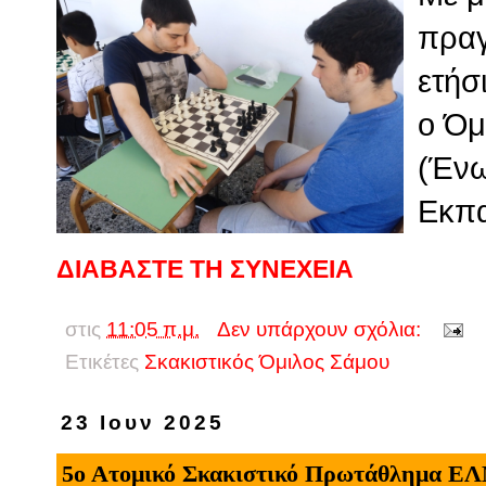
πραγ
ετήσ
ο Όμ
(Ένω
Εκπα
ΔΙΑΒΑΣΤΕ ΤΗ ΣΥΝΕΧΕΙΑ
στις
11:05 π.μ.
Δεν υπάρχουν σχόλια:
Ετικέτες
Σκακιστικός Όμιλος Σάμου
23 Ιουν 2025
5ο Ατομικό Σκακιστικό Πρωτάθλημα Ε