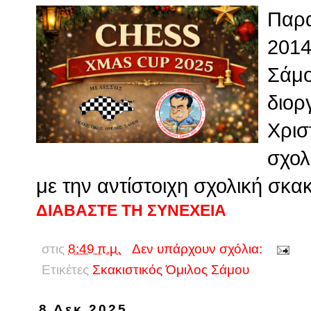
Παρα
2014
Σάμο
διορ
Χρισ
σχολ
με την αντίστοιχη σχολική σκακ
ΔΙΑΒΑΣΤΕ ΤΗ ΣΥΝΕΧΕΙΑ
στις
8:49 π.μ.
Δεν υπάρχουν σχόλια:
Ετικέτες
Σκακιστικός Όμιλος Σάμου
8 Δεκ 2025