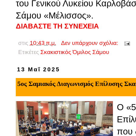
του Γενικού Λυκείου Καρλοβάσ
Σάμου «Μέλισσος».
ΔΙΑΒΑΣΤΕ ΤΗ ΣΥΝΕΧΕΙΑ
στις
10:43 π.μ.
Δεν υπάρχουν σχόλια:
Ετικέτες
Σκακιστικός Όμιλος Σάμου
13 Μαΐ 2025
5ος Σαμιακός Διαγωνισμός Επίλυσης Σκ
Ο «5
Επίλ
που 