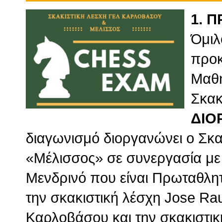
1. 
Όμι
προκ
Μαθη
Σκακ
ΔΙΟ
διαγωνισμό διοργανώνει ο Σκακ
«Μέλισσος» σε συνεργασία με 
Μενδρινό που είναι Πρωταθλητη
την σκακιστική λέσχη Jose R
Καρλοβάσου και την σκακιστικη