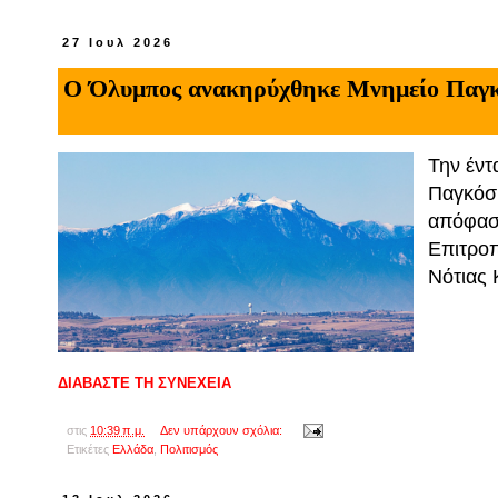
27 Ιουλ 2026
Ο Όλυμπος ανακηρύχθηκε Μνημείο Παγ
Την έντ
Παγκόσ
απόφασ
Επιτροπ
Νότιας 
ΔΙΑΒΑΣΤΕ ΤΗ ΣΥΝΕΧΕΙΑ
στις
10:39 π.μ.
Δεν υπάρχουν σχόλια:
Ετικέτες
Ελλάδα
,
Πολιτισμός