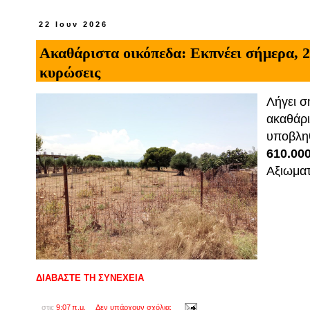
22 Ιουν 2026
Ακαθάριστα οικόπεδα: Εκπνέει σήμερα, 22
κυρώσεις
Λήγει 
ακαθάρι
υποβληθ
610.00
Αξιωμα
ΔΙΑΒΑΣΤΕ ΤΗ ΣΥΝΕΧΕΙΑ
στις
9:07 π.μ.
Δεν υπάρχουν σχόλια: