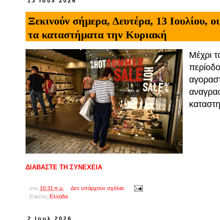
13 Ιουλ 2026
Ξεκινούν σήμερα, Δευτέρα, 13 Ιουλίου, οι
τα καταστήματα την Κυριακή
Μέχρι τ
περίοδο
αγοραστ
αναγραφ
καταστ
ΔΙΑΒΑΣΤΕ ΤΗ ΣΥΝΕΧΕΙΑ
στις
10:31 π.μ.
Δεν υπάρχουν σχόλια:
Ετικέτες
Ελλάδα
2 Ιουλ 2026