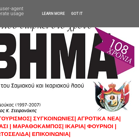
 user-agent
erate usage
LEARN MORE
GOT IT
ΤΟΥΡΙΣΜΟΣ|
ΣΥΓΚΟΙΝΩΝΙΕΣ|
ΑΓΡΟΤΙΚΑ ΝΕΑ|
ΣΙ |
ΜΑΡΑΘΟΚΑΜΠΟΣ|
ΙΚΑΡΙΑ|
ΦΟΥΡΝΟΙ |
ΤΟΣΕΛΙΔΑ|
ΕΠΙΚΟΙΝΩΝΙΑ|