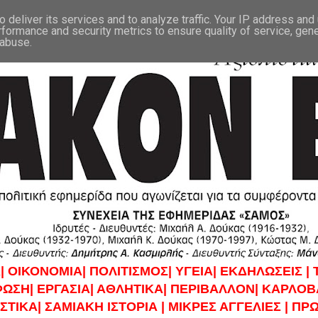
 deliver its services and to analyze traffic. Your IP address and
rformance and security metrics to ensure quality of service, gen
 abuse.
|
ΟΙΚΟΝΟΜΙΑ|
ΠΟΛΙΤΙΣΜΟΣ|
ΥΓΕΙΑ|
ΕΚΔΗΛΩΣΕΙΣ |
ΦΩΣΗ|
ΕΡΓΑΣΙΑ|
ΑΘΛΗΤΙΚΑ|
ΠΕΡΙΒΑΛΛΟΝ|
ΚΑΡΛΟΒΑ
ΣΤΙΚΑ|
ΣΑΜΙΑΚΗ ΙΣΤΟΡΙΑ |
ΜΙΚΡΕΣ ΑΓΓΕΛΙΕΣ |
ΠΡΩ