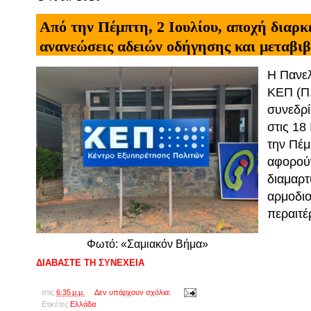
Από την Πέμπτη, 2 Ιουλίου, αποχή διαρκε
ανανεώσεις αδειών οδήγησης και μεταβι
Η Πανελ
ΚΕΠ (Π.
συνεδρι
στις 18 
την Πέμ
αφορού
διαμαρτ
αρμοδιο
περαιτε
Φωτό: «Σαμιακόν Βήμα»
ΔΙΑΒΑΣΤΕ ΤΗ ΣΥΝΕΧΕΙΑ
στις
6:35 μ.μ.
Δεν υπάρχουν σχόλια:
Ετικέτες
Ελλάδα