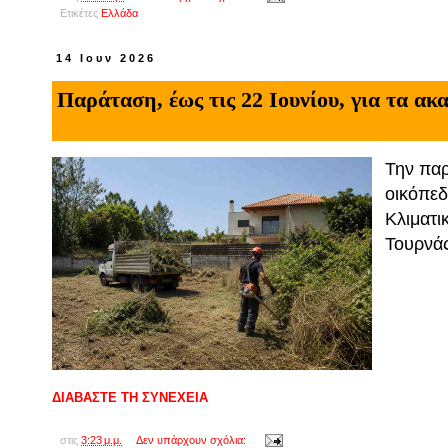
Ετικέτες
Ελλάδα
14 Ιουν 2026
Παράταση, έως τις 22 Ιουνίου, για τα ακ
Την παρ
οικόπεδ
Κλιματι
Τουρνά
ΔΙΑΒΑΣΤΕ ΤΗ ΣΥΝΕΧΕΙΑ
στις
3:23 μ.μ.
Δεν υπάρχουν σχόλια: