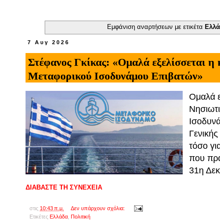
Εμφάνιση αναρτήσεων με ετικέτα
Ελλ
7 Αυγ 2026
Στέφανος Γκίκας: «Ομαλά εξελίσσεται η 
Μεταφορικού Ισοδυνάμου Επιβατών»
Ομαλά ε
Νησιωτ
Ισοδυνά
Γενικής
τόσο γι
που πρα
31η Δεκ
ΔΙΑΒΑΣΤΕ ΤΗ ΣΥΝΕΧΕΙΑ
στις
10:43 π.μ.
Δεν υπάρχουν σχόλια:
Ετικέτες
Ελλάδα
,
Πολιτική