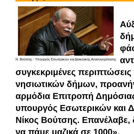
Αύ
δή
φά
αν
Ν. Βούτσης - Υπουργός Εσωτερικών και Διοικητικής Ανασυγκρότησης
συγκεκριμένες περιπτώσεις 
νησιωτικών δήμων, προανήγ
αρμόδια Επιτροπή Δημόσιας
υπουργός Εσωτερικών και Δ
Νίκος Βούτσης. Επανέλαβε, δ
να πάμε μαζικά σε 1000».