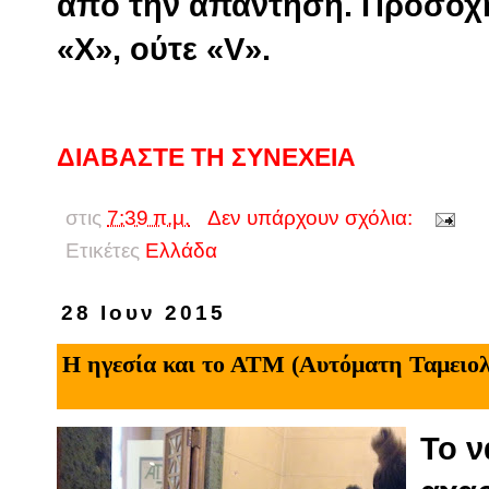
από την απάντηση. Προσοχ
«Χ», ούτε «V».
ΔΙΑΒΑΣΤΕ ΤΗ ΣΥΝΕΧΕΙΑ
στις
7:39 π.μ.
Δεν υπάρχουν σχόλια:
Ετικέτες
Eλλάδα
28 Ιουν 2015
Η ηγεσία και το ΑΤΜ (Αυτόματη Ταμειο
Το ν