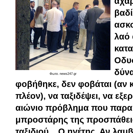
αχα
βαδί
ασκο
λαό 
κατα
Οδυσ
δύνα
Φωτο. news247.gr
φοβήθηκε, δεν φοβάται (αν 
πλέον), να ταξιδέψει, να εξε
αιώνιο πρόβλημα που παραμέ
μπροστάρης της προσπάθεια
ταξιδιού... Ο ηγέτης. Αν λα