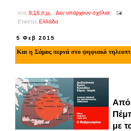
στις
9:16 π.μ.
Δεν υπάρχουν σχόλια:
Ετικέτες
Eλλάδα
5 Φεβ 2015
Και η Σάμος περνά στο ψηφιακό τηλεοπτ
Από 
Πέμπ
με τ