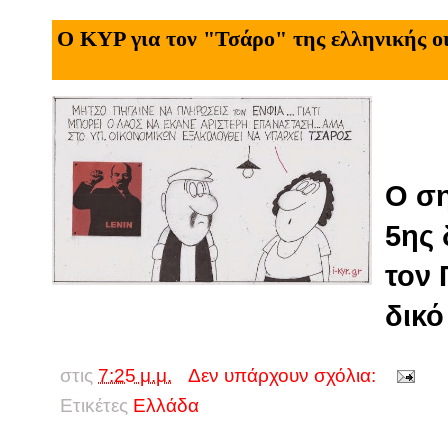
Ο ΚΥΡ για τον "Τσάρο" της ελληνικής ο
Ο ση
5ης 
τον 
δικό
στις
7:25 μ.μ.
Δεν υπάρχουν σχόλια:
Ετικέτες
Eλλάδα