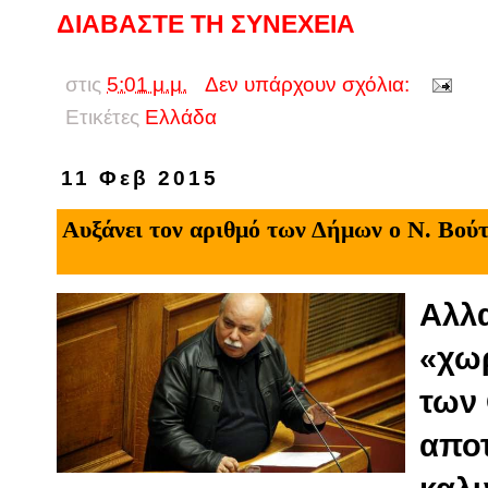
ΔΙΑΒΑΣΤΕ ΤΗ ΣΥΝΕΧΕΙΑ
στις
5:01 μ.μ.
Δεν υπάρχουν σχόλια:
Ετικέτες
Eλλάδα
11 Φεβ 2015
Αυξάνει τον αριθμό των Δήμων ο Ν. Βού
Αλλα
«χω
των 
αποτ