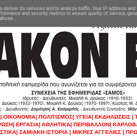
 deliver its services and to analyze traffic. Your IP address and
rformance and security metrics to ensure quality of service, gen
 abuse.
|
ΟΙΚΟΝΟΜΙΑ|
ΠΟΛΙΤΙΣΜΟΣ|
ΥΓΕΙΑ|
ΕΚΔΗΛΩΣΕΙΣ |
ΦΩΣΗ|
ΕΡΓΑΣΙΑ|
ΑΘΛΗΤΙΚΑ|
ΠΕΡΙΒΑΛΛΟΝ|
ΚΑΡΛΟΒΑ
ΣΤΙΚΑ|
ΣΑΜΙΑΚΗ ΙΣΤΟΡΙΑ |
ΜΙΚΡΕΣ ΑΓΓΕΛΙΕΣ |
ΠΡΩ