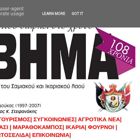
 user-agent
erate usage
LEARN MORE
GOT IT
ΤΟΥΡΙΣΜΟΣ|
ΣΥΓΚΟΙΝΩΝΙΕΣ|
ΑΓΡΟΤΙΚΑ ΝΕΑ|
ΣΙ |
ΜΑΡΑΘΟΚΑΜΠΟΣ|
ΙΚΑΡΙΑ|
ΦΟΥΡΝΟΙ |
ΤΟΣΕΛΙΔΑ|
ΕΠΙΚΟΙΝΩΝΙΑ|