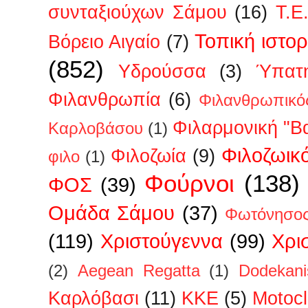
συνταξιούχων Σάμου
(16)
Τ.Ε
Τοπική ιστορ
Βόρειο Αιγαίο
(7)
(852)
Υδρούσσα
(3)
Ύπατη
Φιλανθρωπία
(6)
Φιλανθρωπικό
Φιλαρμονική "Β
Καρλοβάσου
(1)
Φιλοζωικ
Φιλοζωία
(9)
φιλο
(1)
Φούρνοι
(138)
ΦΟΣ
(39)
Ομάδα Σάμου
(37)
Φωτόνησο
(119)
Χριστούγεννα
(99)
Χρι
(2)
Aegean Regatta
(1)
Dodekan
Kαρλόβασι
(11)
KKE
(5)
Motoc