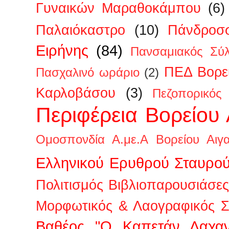
Γυναικών Μαραθοκάμπου
(6)
Παλαιόκαστρο
(10)
Πάνδροσ
Ειρήνης
(84)
Πανσαμιακός Σύ
ΠΕΔ Βορεί
Πασχαλινό ωράριο
(2)
Καρλοβάσου
(3)
Πεζοπορικός
Περιφέρεια Βορείου 
Ομοσπονδία Α.με.Α Βορείου Αιγα
Ελληνικού Ερυθρού Σταυρο
Πολιτισμός Βιβλιοπαρουσιάσες
Μορφωτικός & Λαογραφικός Σ
Βαθέος "Ο Καπετάν Λαχαν