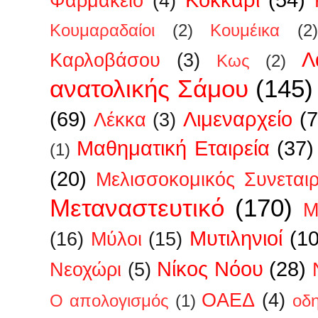
Φαρμακείο
(4)
Κουμαραδαίοι
(2)
Κουμέικα
(2)
Λ
Καρλοβάσου
(3)
Κως
(2)
ανατολικής Σάμου
(145)
(69)
Λιμεναρχείο
(7
Λέκκα
(3)
Μαθηματική Εταιρεία
(37)
(1)
(20)
Μελισσοκομικός Συνεται
Μεταναστευτικό
(170)
Μ
Μυτιληνιοί
(1
(16)
Μύλοι
(15)
Νίκος Νόου
(28)
Νεοχώρι
(5)
ΟΑΕΔ
(4)
Ο απολογισμός
(1)
οδ