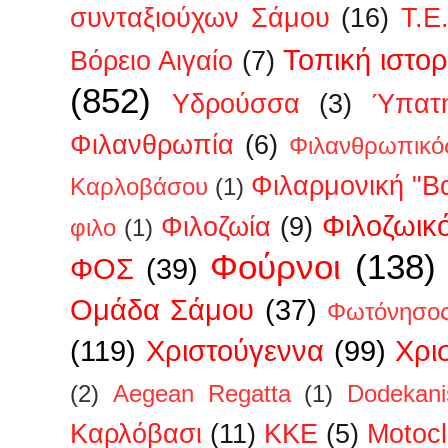
συνταξιούχων Σάμου
(16)
Τ.Ε
Τοπική ιστορ
Βόρειο Αιγαίο
(7)
(852)
Υδρούσσα
(3)
Ύπατη
Φιλανθρωπία
(6)
Φιλανθρωπικό
Φιλαρμονική "Β
Καρλοβάσου
(1)
Φιλοζωικ
Φιλοζωία
(9)
φιλο
(1)
Φούρνοι
(138)
ΦΟΣ
(39)
Ομάδα Σάμου
(37)
Φωτόνησο
(119)
Χριστούγεννα
(99)
Χρι
(2)
Aegean Regatta
(1)
Dodekan
Kαρλόβασι
(11)
KKE
(5)
Motoc