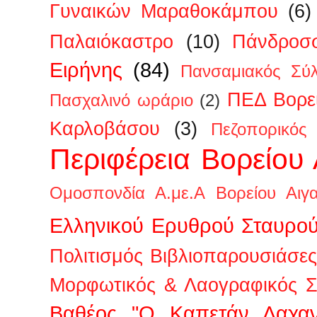
Γυναικών Μαραθοκάμπου
(6)
Παλαιόκαστρο
(10)
Πάνδροσ
Ειρήνης
(84)
Πανσαμιακός Σύ
ΠΕΔ Βορεί
Πασχαλινό ωράριο
(2)
Καρλοβάσου
(3)
Πεζοπορικός
Περιφέρεια Βορείου 
Ομοσπονδία Α.με.Α Βορείου Αιγα
Ελληνικού Ερυθρού Σταυρο
Πολιτισμός Βιβλιοπαρουσιάσες
Μορφωτικός & Λαογραφικός Σ
Βαθέος "Ο Καπετάν Λαχαν