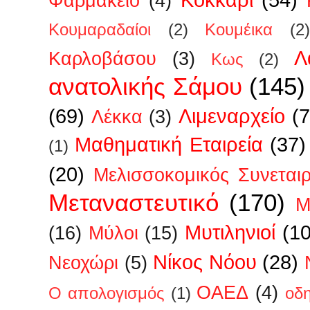
Φαρμακείο
(4)
Κουμαραδαίοι
(2)
Κουμέικα
(2)
Λ
Καρλοβάσου
(3)
Κως
(2)
ανατολικής Σάμου
(145)
(69)
Λιμεναρχείο
(7
Λέκκα
(3)
Μαθηματική Εταιρεία
(37)
(1)
(20)
Μελισσοκομικός Συνεται
Μεταναστευτικό
(170)
Μ
Μυτιληνιοί
(1
(16)
Μύλοι
(15)
Νίκος Νόου
(28)
Νεοχώρι
(5)
ΟΑΕΔ
(4)
Ο απολογισμός
(1)
οδ