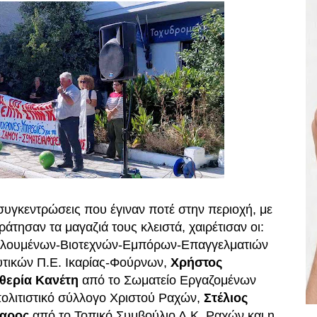
 συγκεντρώσεις που έγιναν ποτέ στην περιοχή, με
τησαν τα μαγαζιά τους κλειστά, χαιρέτισαν οι:
ολουμένων-Βιοτεχνών-Εμπόρων-Επαγγελματιών
τικών Π.Ε. Ικαρίας-Φούρνων,
Χρήστος
θερία Κανέτη
από το Σωματείο Εργαζομένων
ολιτιστικό σύλλογο Χριστού Ραχών,
Στέλιος
αρος
από το Τοπικό Συμβούλιο Δ.Κ. Ραχών και η