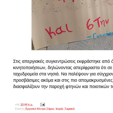
Στις απεργιακές συγκεντρώσεις εκφράστηκε από ό
κινητοποιήσεων, δηλώνοντας απερίφραστα ότι σε 
ταχυδρομεία στα νησιά. Να παλέψουν για σύγχρον
προσβάσιμες ακόμα και στις πιο απομακρυσμένες
διασφαλίζουν την παροχή φτηνών και ποιοτικών 
στις
10:44 π.μ.
Ετικέτες
Εργατικό Κέντρο Σάμου
,
Ικαρία
,
Σαμιακά