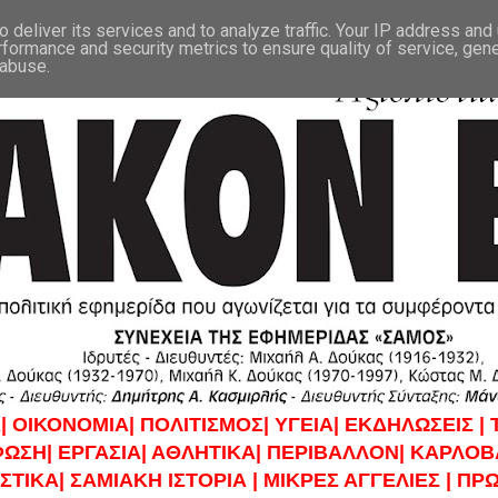
 deliver its services and to analyze traffic. Your IP address and
rformance and security metrics to ensure quality of service, gen
 abuse.
|
ΟΙΚΟΝΟΜΙΑ|
ΠΟΛΙΤΙΣΜΟΣ|
ΥΓΕΙΑ|
ΕΚΔΗΛΩΣΕΙΣ |
ΦΩΣΗ|
ΕΡΓΑΣΙΑ|
ΑΘΛΗΤΙΚΑ|
ΠΕΡΙΒΑΛΛΟΝ|
ΚΑΡΛΟΒΑ
ΣΤΙΚΑ|
ΣΑΜΙΑΚΗ ΙΣΤΟΡΙΑ |
ΜΙΚΡΕΣ ΑΓΓΕΛΙΕΣ |
ΠΡΩ