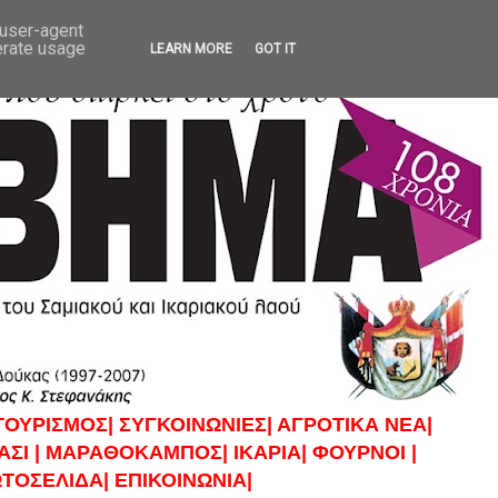
 user-agent
erate usage
LEARN MORE
GOT IT
ΤΟΥΡΙΣΜΟΣ|
ΣΥΓΚΟΙΝΩΝΙΕΣ|
ΑΓΡΟΤΙΚΑ ΝΕΑ|
ΣΙ |
ΜΑΡΑΘΟΚΑΜΠΟΣ|
ΙΚΑΡΙΑ|
ΦΟΥΡΝΟΙ |
ΤΟΣΕΛΙΔΑ|
ΕΠΙΚΟΙΝΩΝΙΑ|