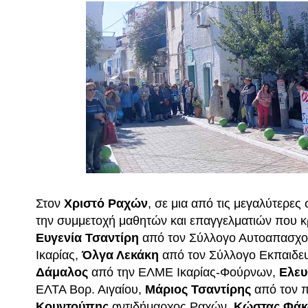
Στον
Χριστό Ραχών
, σε μια από τις μεγαλύτερες
την συμμετοχή μαθητών και επαγγελματιών που κρά
Ευγενία Τσαντίρη
από τον Σύλλογο Αυτοαπασχ
Ικαρίας,
Όλγα Λεκάκη
από τον Σύλλογο Εκπαιδευ
Δάμαλος
από την ΕΛΜΕ Ικαρίας-Φούρνων,
Ελευ
ΕΛΤΑ Βορ. Αιγαίου,
Μάριος Τσαντίρης
από τον π
Κουντούπης
αντιδήμαρχος Ραχών,
Κώστας Φάκ