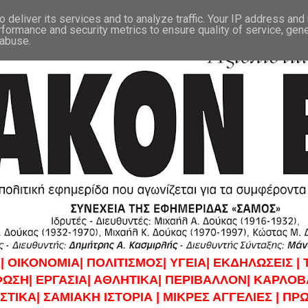
 deliver its services and to analyze traffic. Your IP address and
rformance and security metrics to ensure quality of service, gen
 abuse.
|
ΟΙΚΟΝΟΜΙΑ|
ΠΟΛΙΤΙΣΜΟΣ|
ΥΓΕΙΑ|
ΕΚΔΗΛΩΣΕΙΣ |
ΦΩΣΗ|
ΕΡΓΑΣΙΑ|
ΑΘΛΗΤΙΚΑ|
ΠΕΡΙΒΑΛΛΟΝ|
ΚΑΡΛΟΒΑ
ΣΤΙΚΑ|
ΣΑΜΙΑΚΗ ΙΣΤΟΡΙΑ |
ΜΙΚΡΕΣ ΑΓΓΕΛΙΕΣ |
ΠΡΩ