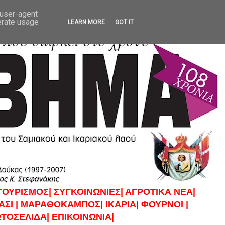
 user-agent
erate usage
LEARN MORE
GOT IT
ΤΟΥΡΙΣΜΟΣ|
ΣΥΓΚΟΙΝΩΝΙΕΣ|
ΑΓΡΟΤΙΚΑ ΝΕΑ|
ΣΙ |
ΜΑΡΑΘΟΚΑΜΠΟΣ|
ΙΚΑΡΙΑ|
ΦΟΥΡΝΟΙ |
ΤΟΣΕΛΙΔΑ|
ΕΠΙΚΟΙΝΩΝΙΑ|